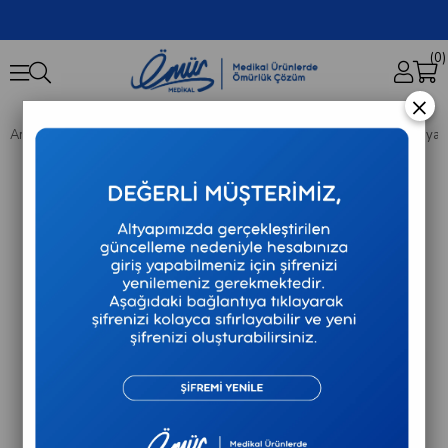
0
×
Anasayfa
Tıbbi Sarf
Bıçakcılar - Uzatma Hattı - 250 PSI Basınca Dayanıklı M/F 