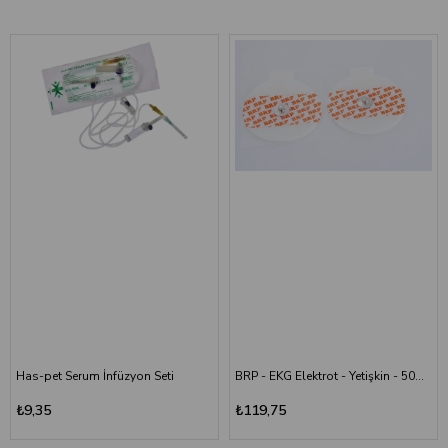
Has-pet Serum İnfüzyon Seti
BRP - EKG Elektrot - Yetişkin - 50&amp;#39;li
₺9,35
₺119,75