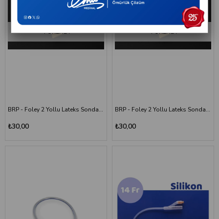
sahip modeller bulunmaktadır.
Bu ürünler, sağlık profesyonellerinin önerileri doğrultusunda hasta bakım
süreçlerinde ve çeşitli tıbbi uygulamalarda kullanılmaktadır.
TÜKENDI
TÜKENDI
Sonda/Katater Çeşitleri
Kullanım amacına göre farklı sonda ve katater çeşitleri bulunmaktadır:
Üriner sondalar
Foley sondalar
Hidrofilik sondalar
BRP - Foley 2 Yollu Lateks Sonda - 16 Numara
BRP - Foley 2 Yollu Lateks Sonda - 18 Numara
Beslenme sondaları
₺30,00
₺30,00
Aspirasyon sondaları
Katater setleri
Yardımcı sonda aksesuarları
Farklı ihtiyaçlara yönelik ürün seçenekleri sayesinde sağlık kuruluşları ve
evde bakım süreçleri için uygun çözümler sunulmaktadır.
Sonda/Katater Seçerken Nelere Dikkat