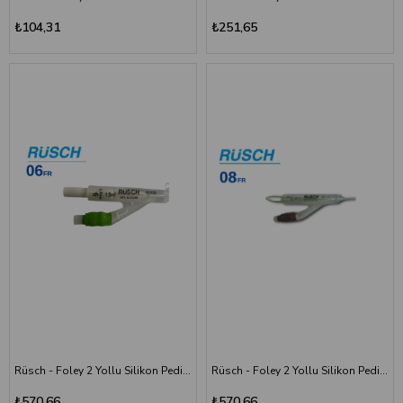
₺104,31
₺251,65
Rüsch - Foley 2 Yollu Silikon Pediatrik Sonda -Çocuk 06 Numara - 1,5ML
Rüsch - Foley 2 Yollu Silikon Pediatrik Sonda - Çocuk 08 Numara - 3ML
₺570,66
₺570,66