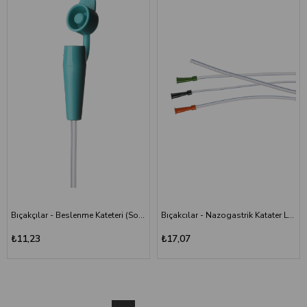
Bıçakçılar - Beslenme Kateteri (Sonda) - 6 Numara - Açık Yeşil
Bıçakcılar - Nazogastrik Katater Levin - 14 CH - Yeşil
₺11,23
₺17,07