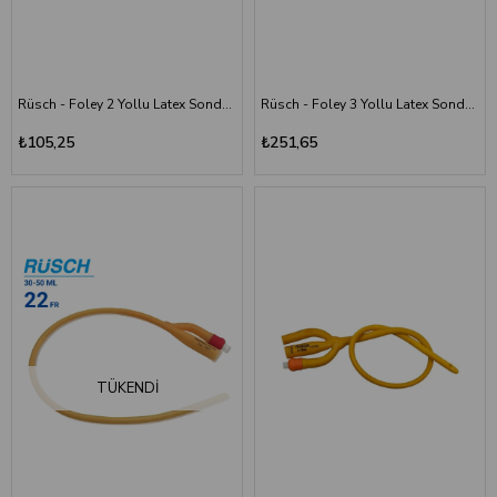
Rüsch - Foley 2 Yollu Latex Sonda - 22 Numara - 5-15ML - Silindirik Uçlu
Rüsch - Foley 3 Yollu Latex Sonda - 18 Numara
₺105,25
₺251,65
TÜKENDI