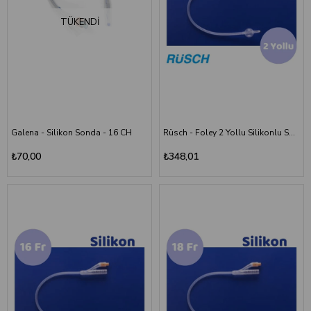
Edilmelidir?
TÜKENDI
Doğru sonda veya katater seçimi, kullanım güvenliği ve kullanıcı konforu
açısından önemlidir. Ürün tercihinde aşağıdaki özellikler
değerlendirilmelidir:
Kullanım amacına uygunluk
Uygun ölçü ve model seçimi
Ürün kalitesi
Galena - Silikon Sonda - 16 CH
Rüsch - Foley 2 Yollu Silikonlu Sonda - 14 Numara
Steril ve hijyenik paketleme
₺70,00
₺348,01
Kullanıcı konforu
Sağlık profesyonellerinin önerileri
Katater seçiminde bireysel ihtiyaçlar ve uzman yönlendirmeleri dikkate
alınmalıdır.
Sonda/Kataterler Nerelerde Kullanılır?
Sonda ve katater ürünleri birçok farklı sağlık alanında kullanılmaktadır:
Hastaneler
Klinikler