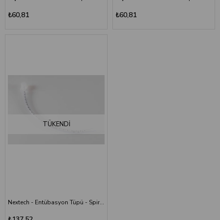
₺60,81
₺60,81
TÜKENDI
Nextech - Entübasyon Tüpü - Spiralli - Balonlu - 7 Numara
₺137,52