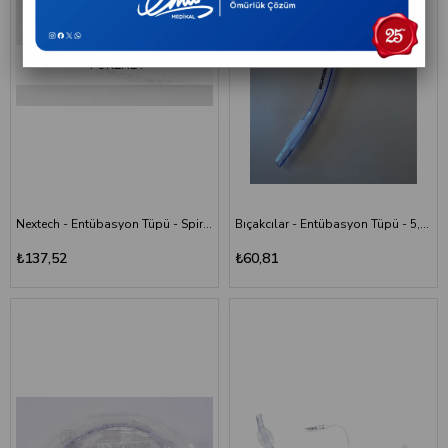
yardımcı olan medikal ürünlerdir. Solunum desteği gereken durumlarda,
anestezi uygulamalarında ve yoğun bakım süreçlerinde sağlık
profesyonelleri tarafından kullanılmaktadır.
TÜKENDI
Endotrakeal tüpler, uygun tıbbi değerlendirme ve uzman uygulaması
gerektiren önemli solunum ekipmanları arasında yer almaktadır.
Entübasyon Tüpü Çeşitleri
Kullanım özelliklerine ve ihtiyaçlara göre farklı entübasyon tüpü çeşitleri
bulunmaktadır:
Kaflı entübasyon tüpleri
Nextech - Entübasyon Tüpü - Spiralli - Balonlu - 6,5 Numara
Bıçakcılar - Entübasyon Tüpü - 5,0 mm - Kaflı
Kafsız entübasyon tüpleri
₺137,52
₺60,81
Endotrakeal tüpler
Oral entübasyon tüpleri
Nazal entübasyon tüpleri
Farklı çap ve ölçülerde tüp seçenekleri
Farklı hasta ihtiyaçlarına ve uygulama alanlarına yönelik ürün seçenekleri
sayesinde sağlık profesyonelleri için uygun çözümler sunulmaktadır.