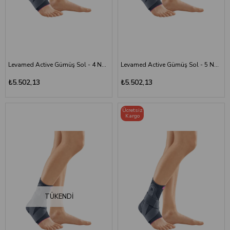
ürünleri inceleyebilir; ihtiyacınıza uygun modeli Ömür Medikal
güvencesiyle güvenle satın alabilirsiniz.
Levamed Active Gümüş Sol - 4 Numara
Levamed Active Gümüş Sol - 5 Numara
₺5.502,13
₺5.502,13
Ücretsiz
Kargo
TÜKENDI