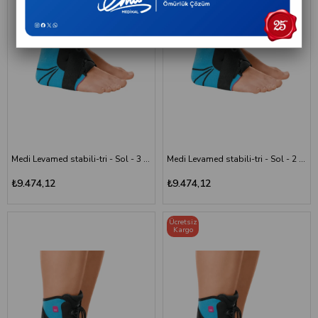
sırasında konforu artırmayı, bilek bölgesini desteklemeyi ve kullanıcıya
güvenli bir kullanım deneyimi sunmayı amaçlar.
Özellikle spor sırasında, fiziksel aktivitelerde, iyileşme dönemlerinde
veya destek ihtiyacı bulunan durumlarda tercih edilen ayak ve bilek
destekleri; farklı destek seviyeleriyle kullanıcı ihtiyaçlarına uygun
seçenekler sunar.
Ayak ve Bilek Desteği Çeşitleri
Kullanım alanına ve ihtiyaca göre farklı özelliklere sahip ayak ve bilek
destek ürünleri bulunmaktadır:
Medi Levamed stabili-tri - Sol - 3 Numara
Medi Levamed stabili-tri - Sol - 2 Numara
Ayak bileklikleri
₺9.474,12
₺9.474,12
Elastik ayak bilek destekleri
Ortopedik ayak destekleri
Ücretsiz
Kargo
Ayak bileği sabitleyiciler
Spor amaçlı bilek destekleri
Ayarlanabilir ayak bilek destekleri
Rehabilitasyon amaçlı destek ürünleri