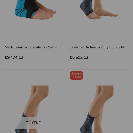
Ayak ve bilek destek ürünleri farklı kullanıcı grupları tarafından tercih
edilebilir:
Spor yapan kişiler
Ayak bileği desteğine ihtiyaç duyan bireyler
Fizik tedavi ve rehabilitasyon sürecindeki kullanıcılar
Günlük hareketlerde destek arayan kişiler
Medi Levamed stabili-tri - Sağ - 3 Numara
Levamed Active Gümüş Sol - 2 Numara
Ortopedik destek ürünlerinden faydalanan bireyler
₺9.474,12
₺5.502,13
Kullanım ihtiyacına uygun doğru ürün seçimi, konforlu ve güvenli bir
kullanım açısından önem taşır.
Ücretsiz
Neden Ömür Medikal?
Kargo
Ömür Medikal olarak ortopedik destek ürünleri alanında kullanıcıların
ihtiyaçlarına yönelik kaliteli ve güvenilir çözümler sunuyoruz. Ayak ve
Bilek Destekleri kategorimizde yer alan ürünler; ergonomik tasarım,
kullanım kolaylığı ve dayanıklılık özellikleri dikkate alınarak seçilmektedir.
Güvenli alışveriş altyapımız, hızlı teslimat hizmetimiz ve müşteri
memnuniyetine verdiğimiz önem ile sağlık ihtiyaçlarınıza uygun medikal
TÜKENDI
çözümler sağlamayı hedefliyoruz.
Ayak ve bilek bölgesine destek sağlayan, konforlu ve kullanışlı ortopedik