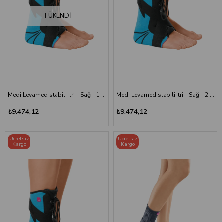
Farklı tasarım ve malzeme seçenekleri sayesinde kullanıcıların
ihtiyaçlarına uygun destek çözümleri sunulmaktadır.
TÜKENDI
Ayak ve Bilek Desteği Seçerken Nelere Dikkat
Edilmelidir?
Doğru ayak ve bilek desteği seçimi, kullanım konforu ve destek seviyesi
açısından önemlidir. Ürün tercihinde aşağıdaki özellikler
değerlendirilmelidir:
Kullanım amacına uygun destek seviyesi
Medi Levamed stabili-tri - Sağ - 1 Numara
Medi Levamed stabili-tri - Sağ - 2 Numara
Ayak bileği ölçüsüne uygun beden seçimi
₺9.474,12
₺9.474,12
Esnek ve rahat malzeme yapısı
Nefes alabilen kumaş özellikleri
Ücretsiz
Ücretsiz
Kargo
Kargo
Hareket özgürlüğünü destekleyen ergonomik tasarım
Kolay kullanım ve ayarlanabilir sabitleme özellikleri
İhtiyaca uygun seçilen ayak ve bilek destekleri, günlük aktivitelerde daha
rahat ve kontrollü bir kullanım deneyimi sağlamaya yardımcı olabilir.
Ayak ve Bilek Destekleri Kimler İçin Uygundur?