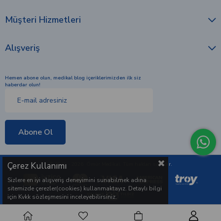
Müşteri Hizmetleri
Alışveriş
Hemen abone olun, medikal blog içeriklerimizden ilk siz
haberdar olun!
Abone Ol
Çerez Kullanımı
© 2010 - 2026 Ömür Medikal. Tüm hakları saklıdır.
Sizlere en iyi alışveriş deneyimini sunabilmek adına
sitemizde çerezler(cookies) kullanmaktayız. Detaylı bilgi
için Kvkk sözleşmesini inceleyebilirsiniz.