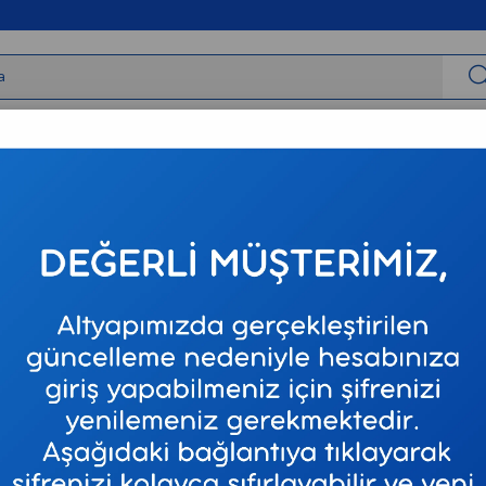
irbaşlar
Tıbbi Cihazlar
Tıbbi Sarf
Varis Çorapları
Neur
B|BRAUN
Sarı
Stok Kodu
BRA-
Marka
:
B.Braun
₺39,46