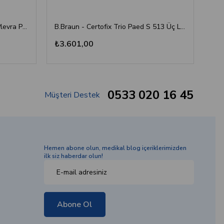
B. Braun - Pleuracan (Kateterli Plevra Ponksiyon Seti)
B.Braun - Certofix Trio Paed S 513 Üç Lümenli Santral Venöz Kateter İnfüzyon Seti (5F / 13 cm)
₺3.601,00
₺1
0533 020 16 45
Müşteri Destek
Hemen abone olun, medikal blog içeriklerimizden
ilk siz haberdar olun!
Abone Ol