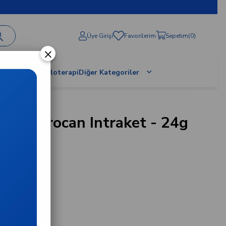
Üye Girişi
Favorilerim
Sepetim
0
×
al Terapi / Proloterapi
Diğer Kategoriler
 - Introcan Intraket - 24g
4254074B