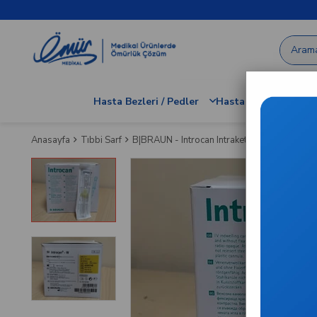
Hasta Bezleri / Pedler
Hastane / Klinik Dem
Anasayfa
Tıbbi Sarf
B|BRAUN - Introcan Intraket - 24g Sarı