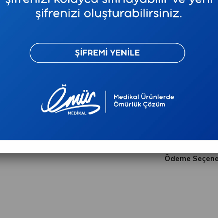
₺5,23
`den başlay
Telefonla Sip
Tavsiye E
Ürün Özellikler
Ödeme Seçenek