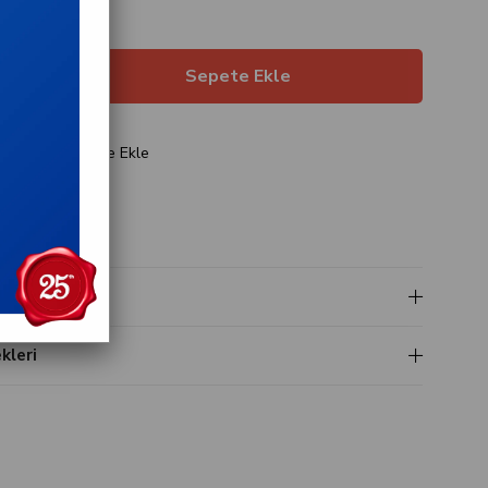
an taksitlerle
ariş
Favorilere Ekle
t
i
leri