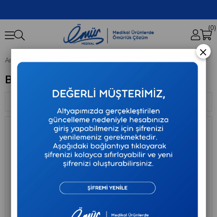
0
×
Anasayfa
BD
BD
Sıralama
Filtreleme