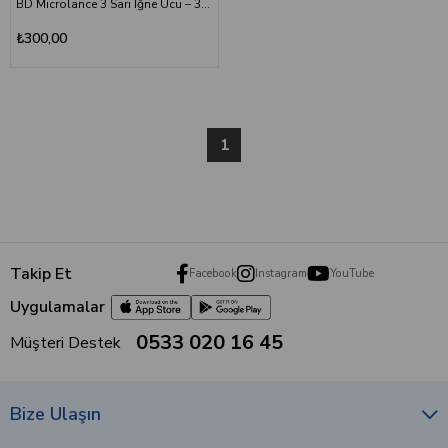
BD Microlance 3 Sarı İğne Ucu – 30G x 1/2" (0.3 x 13 mm) 100'lü Paket
₺300,00
1
Takip Et
Facebook
Instagram
YouTube
Uygulamalar
0533 020 16 45
Müşteri Destek
Bize Ulaşın