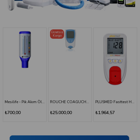
Ücretsiz
Kargo
TÜKENDI
ROUCHE COAGUCHEK XS SYSTEM INR Ölçüm Cihazı
PLUSMED Fasttest HBlyzer Hemoglobin Ölçüm Cihazı
Plusmed - Fasttest Hblyzer Hemoglobin Ölçüm Stripi 50
₺25.000,00
₺1.964,57
₺701,64