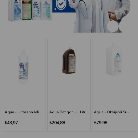
Aqua Batiqon - 1 Litre Batikon - Povidon İyot Çözelti %10
Aqua - Oksijenli Su - 1 lt
Aqua - Scrub (Poviodine) - %7,5 - 1 Litre
₺204,88
₺79,98
₺194,11