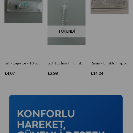
TÜKENDI
SET 1cc İnsülin Enjektörü - 26G/0.45x13 mm
Risus - Enjektör Hipodermik İğneli Şırınga 50 ML - 3 Parça - 21G (0.80x38 mm)
Risus 1 ML Enjektör Hipodermik İğneli Şırınga - 26G x(13mm)
₺2,99
₺14,04
₺2,99