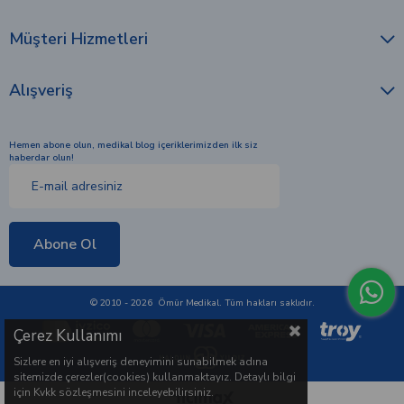
Müşteri Hizmetleri
Alışveriş
Hemen abone olun, medikal blog içeriklerimizden ilk siz
haberdar olun!
Abone Ol
© 2010 - 2026 Ömür Medikal. Tüm hakları saklıdır.
Çerez Kullanımı
Sizlere en iyi alışveriş deneyimini sunabilmek adına
sitemizde çerezler(cookies) kullanmaktayız. Detaylı bilgi
için Kvkk sözleşmesini inceleyebilirsiniz.