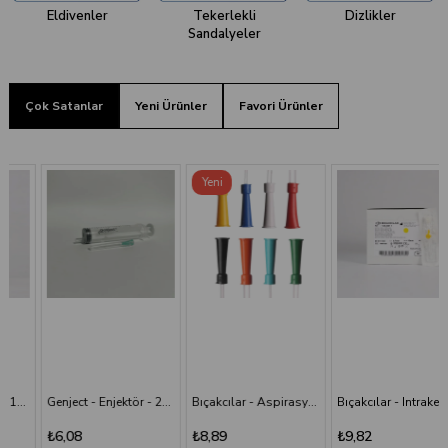
Eldivenler
Tekerlekli
Dizlikler
Sandalyeler
Çok Satanlar
Yeni Ürünler
Favori Ürünler
Yeni
Ürün
Genject - Enjektör - 20 cc 38 mm- 3P - Yeşil İğneli
Bıçakcılar - Aspirasyon Sondası
Bıçakcılar - Intraket - Sarı - 24G x 1 1/2"
₺6,08
₺8,89
₺9,82