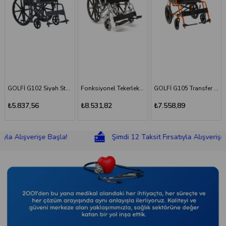
Fonksiyonel Tekerlekli Sandalye
GOLFİ G105 Transfer Sandalyesi
GOLFİ G106 Fonksiyonel Tekerlekli Sandalye
₺8.531,82
₺7.558,89
₺8.831,18
şverişe Başla!
Şimdi 12 Taksit Fırsatıyla Alışverişe Başla!