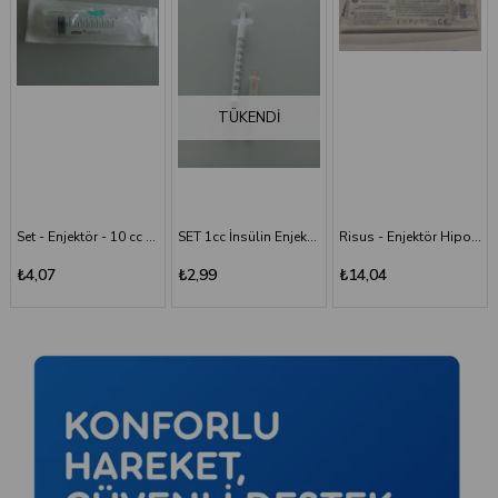
TÜKENDI
SET 1cc İnsülin Enjektörü - 26G/0.45x13 mm
Risus - Enjektör Hipodermik İğneli Şırınga 50 ML - 3 Parça - 21G (0.80x38 mm)
Risus 1 ML Enjektör Hipodermik İğneli Şırınga - 26G x(13mm)
₺2,99
₺14,04
₺2,99