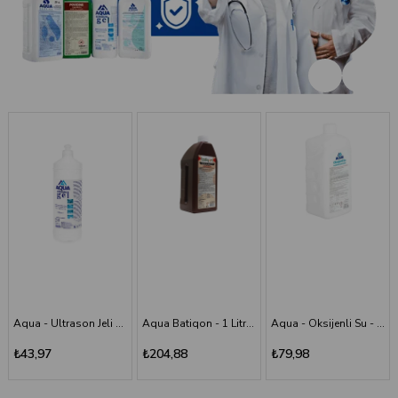
Aqua Batiqon - 1 Litre Batikon - Povidon İyot Çözelti %10
Aqua - Oksijenli Su - 1 lt
Aqua - Scrub (Poviodine) - %7,5 - 1 Litre
₺204,88
₺79,98
₺194,11