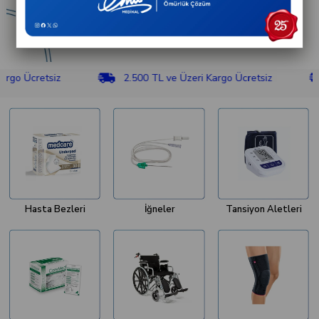
etsiz
2.500 TL ve Üzeri Kargo Ücretsiz
2.500
Hasta Bezleri
İğneler
Tansiyon Aletleri