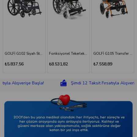
Fonksiyonel Tekerlekli Sandalye
GOLFİ G105 Transfer Sandalyesi
GOLFİ G106 Fonksiyonel Tekerlekli Sandalye
₺8.531,82
₺7.558,89
₺8.831,18
ışverişe Başla!
Şimdi 12 Taksit Fırsatıyla Alışverişe Başla!