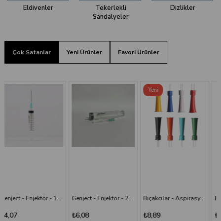
Eldivenler
Tekerlekli
Dizlikler
Sandalyeler
Çok Satanlar
Yeni Ürünler
Favori Ürünler
Yeni
Ürün
Genject - Enjektör - 20 cc 38 mm- 3P - Yeşil İğneli
Bıçakcılar - Aspirasyon Sondası
Bıçakcılar - Intraket - Sarı - 24G x 1 1/2"
₺6,08
₺8,89
₺9,82