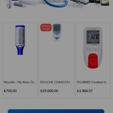
Ücretsiz
Kargo
TÜKENDI
ROUCHE COAGUCHEK XS SYSTEM INR Ölçüm Cihazı
PLUSMED Fasttest HBlyzer Hemoglobin Ölçüm Cihazı
Plusmed - Fasttest Hblyzer Hemoglobin Ölçüm Stripi 50
₺25.000,00
₺1.964,57
₺701,64