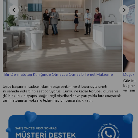
Düşük Tansiyona Ne İyi Gelir?
Gün içinde aniden gelen bir baş dönmesi, gözlerin anlık kararması ya da dizlerin
bağının çözülmesiyle ayağa kalkmakta zorlanmak... Pek çoğumuz bu hissi yaşar
ve hemen “Tansiyonum düştü galiba” deriz.
k