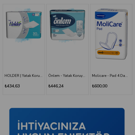
Önlem - Yatak Koruyucu 60*90 - 30'lu Paket
Molicare - Pad 4 Damla - Mesane Pedi
Holder - Belbantlı Hasta Bezi - S - 120 Adet, 4 Paket
₺446,24
₺600,00
₺1.660,00