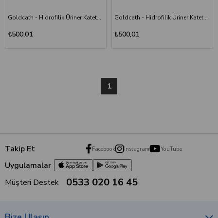
Goldcath - Hidrofilik Üriner Kateter Yüzüklü Sonda - CH10 - 30 cm (Siyah) - Kutu
Goldcath - Hidrofilik Üriner Kateter Yüzüklü Sonda - CH18 - 40 cm (Kırmızı) - Kutu
₺500,01
₺500,01
1
Takip Et
Facebook
Instagram
YouTube
Uygulamalar
0533 020 16 45
Müşteri Destek
Bize Ulaşın