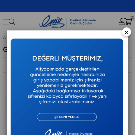
0
×
Anasayfa
GOLDCATH
GOLDCATH
Sıralama
Filtreleme