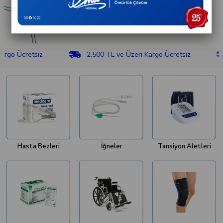
etsiz
2.500 TL ve Üzeri Kargo Ücretsiz
2.500
Hasta Bezleri
İğneler
Tansiyon Aletleri