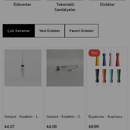
Eldivenler
Tekerlekli
Dizlikler
Sandalyeler
Çok Satanlar
Yeni Ürünler
Favori Ürünler
Yeni
Ürün
Genject - Enjektör - 20 cc 38 mm- 3P - Yeşil İğneli
Bıçakcılar - Aspirasyon Sondası
Bıçakcılar - Intraket - Sarı - 24G x 1 1/2"
₺6,08
₺8,89
₺9,82