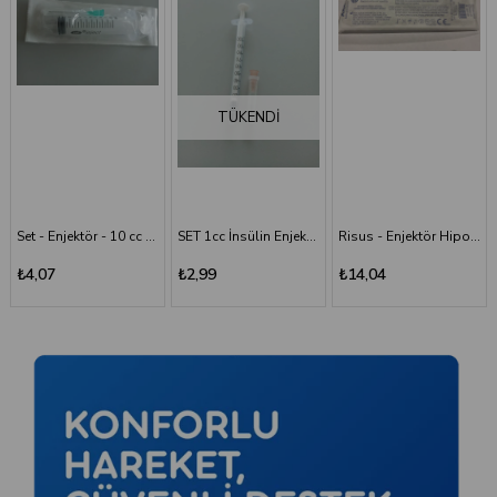
TÜKENDI
SET 1cc İnsülin Enjektörü - 26G/0.45x13 mm
Risus - Enjektör Hipodermik İğneli Şırınga 50 ML - 3 Parça - 21G (0.80x38 mm)
Risus 1 ML Enjektör Hipodermik İğneli Şırınga - 26G x(13mm)
₺2,99
₺14,04
₺2,99