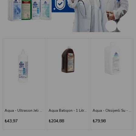
Aqua Batiqon - 1 Litre Batikon - Povidon İyot Çözelti %10
Aqua - Oksijenli Su - 1 lt
Aqua - Scrub (Poviodine) - %7,5 - 1 Litre
₺204,88
₺79,98
₺194,11