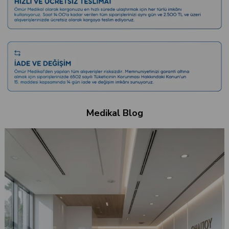
Medikal Blog
Düşük Tansiyona Ne İyi Gelir?
Gün içinde aniden gelen bir baş dönmesi, gözlerin anlık kararması ya da dizlerin
bağının çözülmesiyle ayağa kalkmakta zorlanmak... Pek çoğumuz bu hissi yaşar
ve hemen “Tansiyonum düştü galiba” deriz.