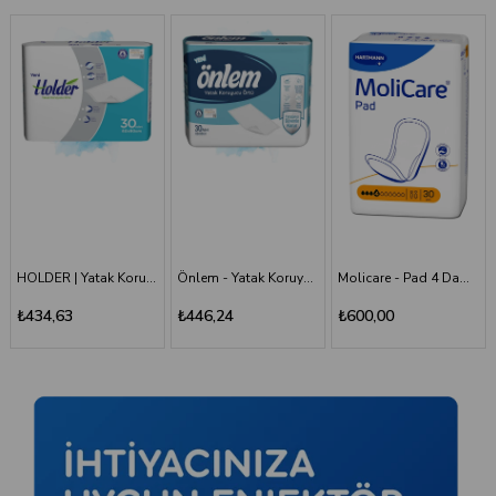
Önlem - Yatak Koruyucu 60*90 - 30'lu Paket
Molicare - Pad 4 Damla - Mesane Pedi
Holder - Belbantlı Hasta Bezi - S - 120 Adet, 4 Paket
₺446,24
₺600,00
₺1.660,00