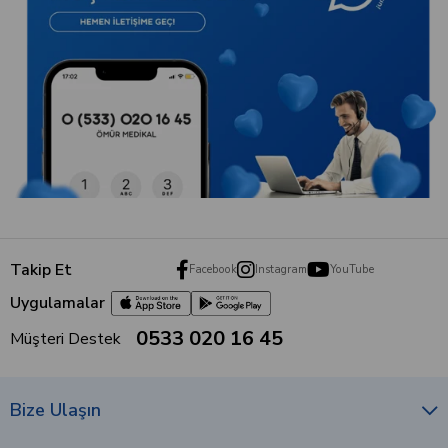
Kurumsal
Müşteri Hizmetleri
Alışveriş
Hemen abone olun, medikal blog içeriklerimizden ilk siz
haberdar olun!
Abone Ol
© 2010 - 2026 Ömür Medikal. Tüm hakları saklıdır.