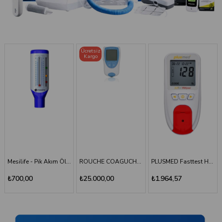
Ücretsiz
Kargo
TÜKENDI
ROUCHE COAGUCHEK XS SYSTEM INR Ölçüm Cihazı
PLUSMED Fasttest HBlyzer Hemoglobin Ölçüm Cihazı
Plusmed - Fasttest Hblyzer Hemoglobin Ölçüm Stripi 50
₺25.000,00
₺1.964,57
₺701,64