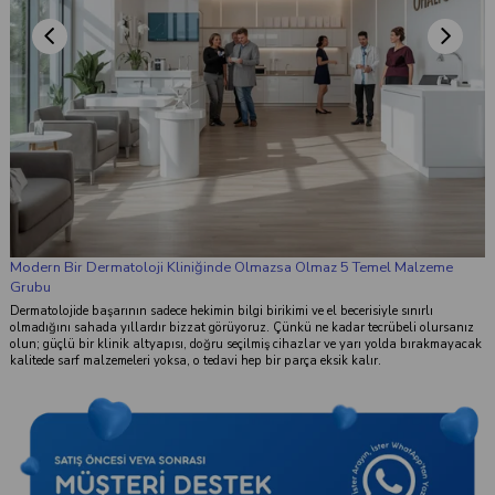
Takip Et
Facebook
Instagram
YouTube
Uygulamalar
k
0533 020 16 45
Müşteri Destek
Bize Ulaşın