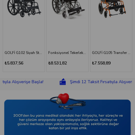
Fonksiyonel Tekerlekli Sandalye
GOLFİ G105 Transfer Sandalyesi
GOLFİ G106 Fonksiyonel Tekerlekli Sandalye
₺8.531,82
₺7.558,89
₺8.831,18
ışverişe Başla!
Şimdi 12 Taksit Fırsatıyla Alışverişe Başla!