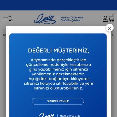
0
×
Anasayfa
Ortopedik Destekler
Orthocare - Çelik Balenli Göğüs Korse