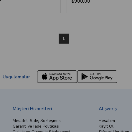
7
₺900,00
1
Uygulamalar
Müşteri Hizmetleri
Alışveriş
Mesafeli Satış Sözleşmesi
Hesabım
Garanti ve İade Politikası
Kayıt Ol
Gizlilik ve Güvenlik Sözleşmesi
Şifremi Unuttum