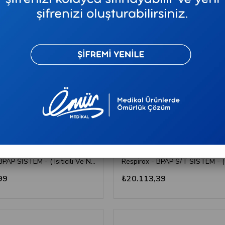
TÜKENDI
Respirox - BPAP SİSTEM - ( Isıtıcılı Ve Nemlediricili )
99
₺20.113,39