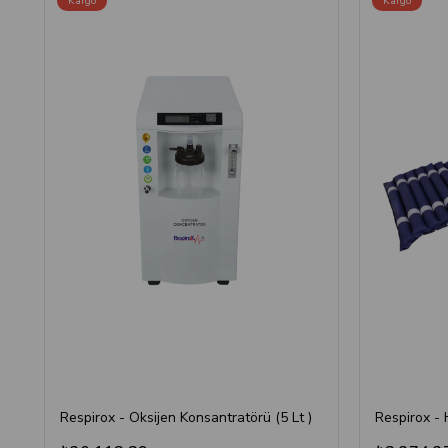
Kargo
Kargo
Respirox - Oksijen Konsantratörü (5 Lt )