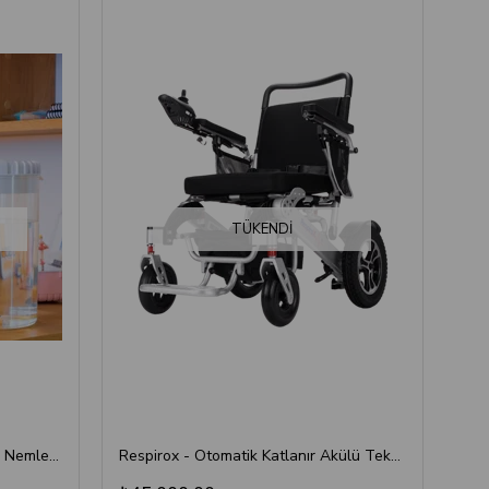
TÜKENDI
Respirox - Home Ultrasonik Oda Nemlendirici
Respirox - Otomatik Katlanır Akülü Tekerlekli Sandalye - Lityum Batarya