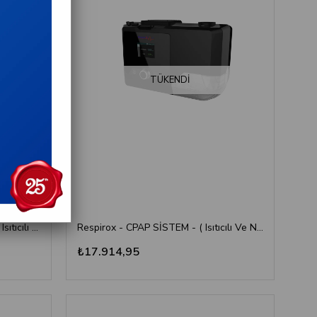
TÜKENDI
Respirox - BPAP S/T SİSTEM - ( Isıtıcılı Ve Nemlediricili )
Respirox - CPAP SİSTEM - ( Isıtıcılı Ve Nemlediricili ))
₺17.914,95