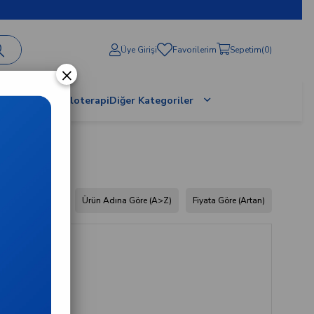
Üye Girişi
Favorilerim
Sepetim
0
×
al Terapi / Proloterapi
Diğer Kategoriler
dına Göre (Z<A)
Ürün Adına Göre (A>Z)
Fiyata Göre (Artan)