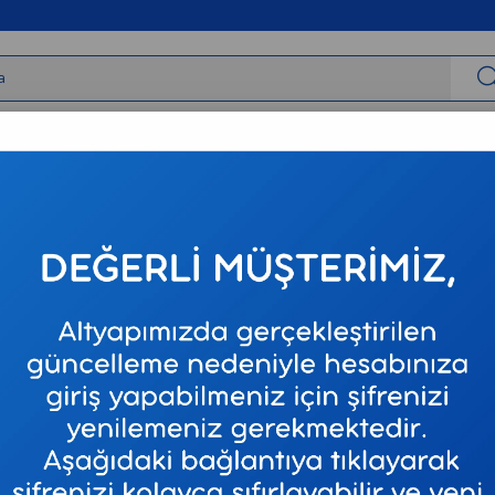
irbaşlar
Tıbbi Cihazlar
Tıbbi Sarf
Varis Çorapları
Neur
Stoktakiler
Ürün A