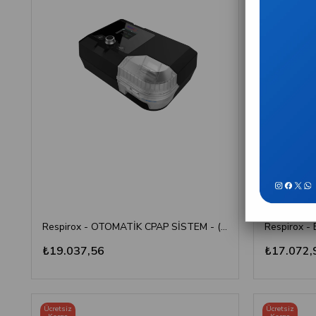
Respirox - OTOMATİK CPAP SİSTEM - ( Isıtıcılı Ve Nemlendiricili )
₺19.037,56
₺17.072,
Ücretsiz
Ücretsiz