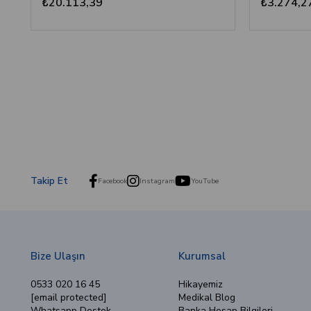
₺20.113,39
₺3.274,2
Takip Et
Facebook
Instagram
YouTube
Bize Ulaşın
Kurumsal
0533 020 16 45
Hikayemiz
[email protected]
Medikal Blog
Whatsapp Destek
Banka Hesap Bilgileri