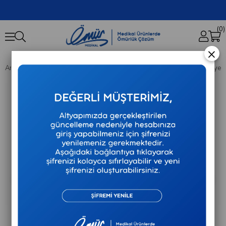
0
×
Anasayfa
Tıbbi Sarf
Eldivenler
Sempercare - Nitril Pudrasız Muayene 