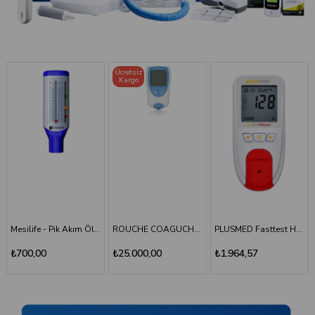
Ücretsiz
Kargo
Mesilife - Pik Akım Ölçer - Peak Flow Meter
ROUCHE COAGUCHEK XS SYSTEM INR Ölçüm Cihazı
PLUSMED Fasttest HBlyzer Hemoglobin Ölçüm Cihazı
₺700,00
₺25.000,00
₺1.964,57