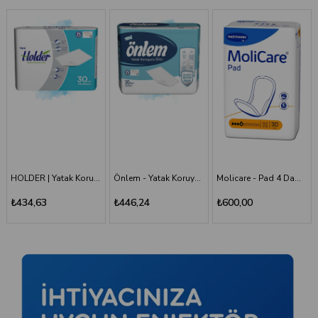
HOLDER | Yatak Koruyucu Serme Bez 60x90 30'LU Paket
Önlem - Yatak Koruyucu 60*90 - 30'lu Paket
Molicare - Pad 4 Damla - Mesane Pedi
₺434,63
₺446,24
₺600,00