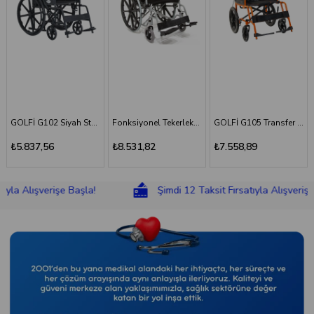
GOLFİ G102 Siyah Standart Tekerlekli Sandalye
Fonksiyonel Tekerlekli Sandalye
GOLFİ G105 Transfer Sandalyesi
₺5.837,56
₺8.531,82
₺7.558,89
lışverişe Başla!
Şimdi 12 Taksit Fırsatıyla Alışverişe Başla!