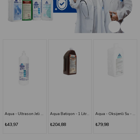
Aqua Batiqon - 1 Litre Batikon - Povidon İyot Çözelti %10
Aqua - Oksijenli Su - 1 lt
Aqua - Scrub (Poviodine) - %7,5 - 1 Litre
₺204,88
₺79,98
₺194,11