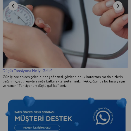
Medikal Nedir?
Medikal” denildiğinde, çoğu zaman zihinde hemen hastaneler, beyaz önlükler ya da
karmaşık cihazlar canlanır. Ama aslında konu bundan biraz daha geniştir.
Medikal kavramı, insan sağlığıyla doğrudan ya da dolaylı olarak ilişkili olan tüm
uygulamaları, ürünleri ve bilgileri kapsayan bir alan olarak tanımlanır.