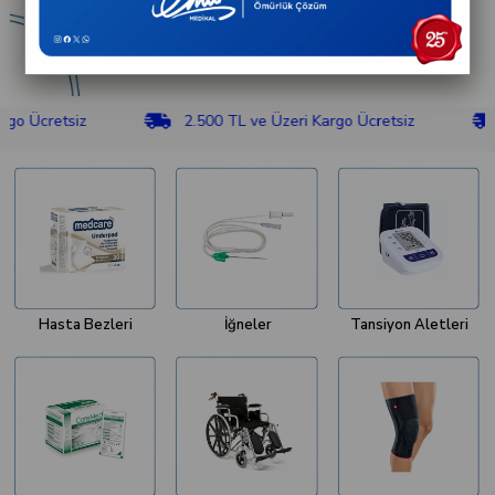
retsiz
2.500 TL ve Üzeri Kargo Ücretsiz
2.50
Hasta Bezleri
İğneler
Tansiyon Aletleri