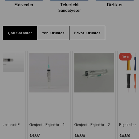
Eldivenler
Tekerlekli
Dizlikler
Sandalyeler
Çok Satanlar
Yeni Ürünler
Favori Ürünler
Yeni
Ürün
Genject - Enjektör - 10 cc - 3P - 21G - 38 mm
Genject - Enjektör - 20 cc 38 mm- 3P - Yeşil İğneli
Bıçakcılar - Aspirasyon Sondası
₺4,07
₺6,08
₺8,89