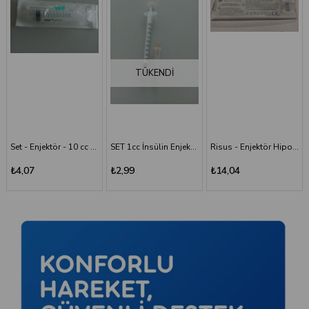
TÜKENDI
Set - Enjektör - 10 cc - 3P - Yeşil İğne
SET 1cc İnsülin Enjektörü - 26G/0.45x13 mm
Risus - Enjektör Hipodermik İğneli Şırınga 50 ML - 3 Parça - 21G (0.80x38 mm)
₺4,07
₺2,99
₺14,04