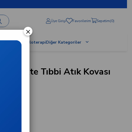
Üye Girişi
Favorilerim
Sepetim
0
×
al Terapi / Proloterapi
Diğer Kategoriler
- Enfekte Tıbbi Atık Kovası
3