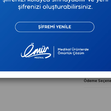
₺3,72
`den başlay
Telefonla Sip
Tavsiye E
Ürün Özellikler
Ödeme Seçenek