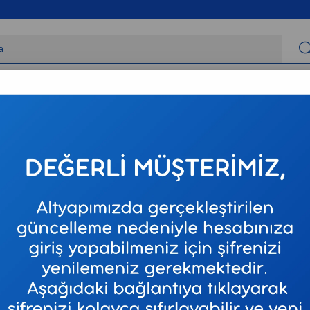
irbaşlar
Tıbbi Cihazlar
Tıbbi Sarf
Varis Çorapları
Neur
A Form 
- 1.3 lt
Stok Kodu
EA 1
Marka
:
A FORM
₺28,07