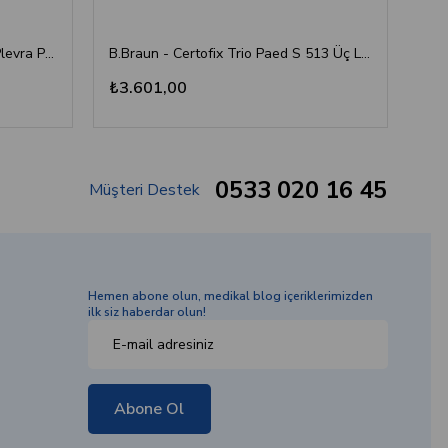
B. Braun - Pleuracan (Kateterli Plevra Ponksiyon Seti)
B.Braun - Certofix Trio Paed S 513 Üç Lümenli Santral Venöz Kateter İnfüzyon Seti (5F / 13 cm)
₺3.601,00
₺1
0533 020 16 45
Müşteri Destek
Hemen abone olun, medikal blog içeriklerimizden
ilk siz haberdar olun!
Abone Ol