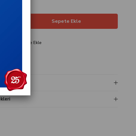
an taksitlerle
ariş
Favorilere Ekle
t
i
leri