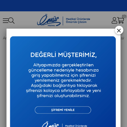
0
×
Anasayfa
Tıbbi Cihazlar
Braun - Exactfit 1E - Üst Koldan Ölçen Tansiy