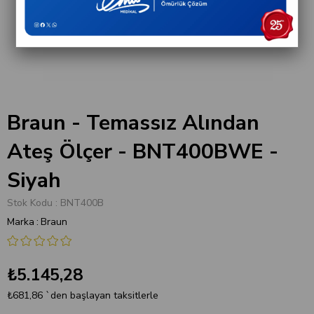
Braun - Temassız Alından
Ateş Ölçer - BNT400BWE -
Siyah
Stok Kodu
BNT400B
Marka
:
Braun
₺5.145,28
₺681,86
`den başlayan taksitlerle