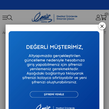
0
×
Anasayfa
Tıbbi Cihazlar
Braun - Temassız Alından Ateş Ölçer - BNT400