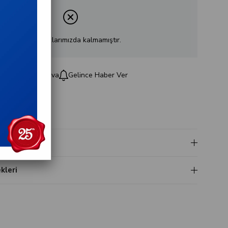
Ürün stoklarımızda kalmamıştır.
e
Kargo Bedava
Gelince Haber Ver
t
i
leri