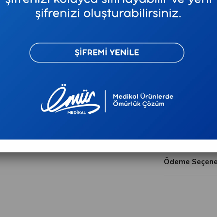
Favorilere Ekl
Tavsiye E
Ürün Özellikler
Ödeme Seçenek