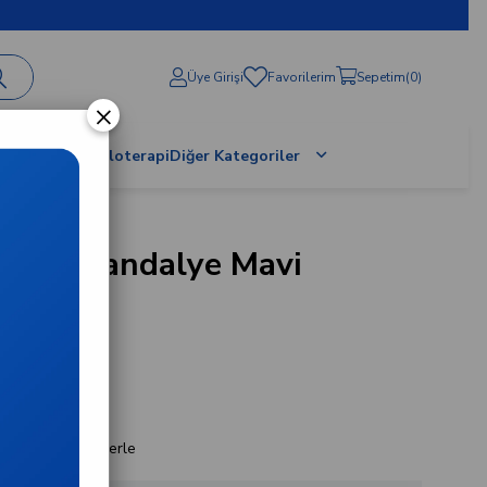
Üye Girişi
Favorilerim
Sepetim
0
×
al Terapi / Proloterapi
Diğer Kategoriler
külü Sandalye Mavi
-M
3
başlayan taksitlerle