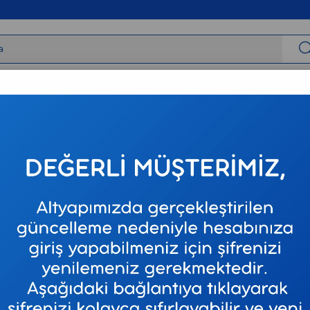
irbaşlar
Tıbbi Cihazlar
Tıbbi Sarf
Varis Çorapları
Neur
Çocuk A
Stok Kodu
S458
Marka
:
SCUBA
₺89.808,6
₺11.901,64
`den 