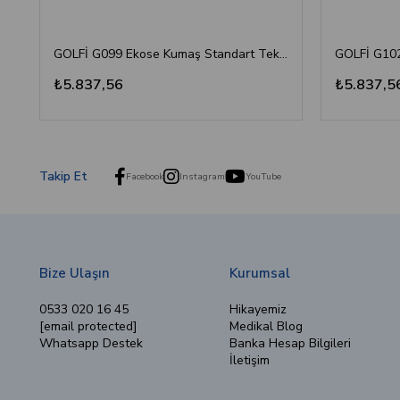
GOLFİ G099 Ekose Kumaş Standart Tekerlekli Sandalye
₺5.837,56
₺5.837,5
Takip Et
Facebook
Instagram
YouTube
Bize Ulaşın
Kurumsal
0533 020 16 45
Hikayemiz
[email protected]
Medikal Blog
Whatsapp Destek
Banka Hesap Bilgileri
İletişim