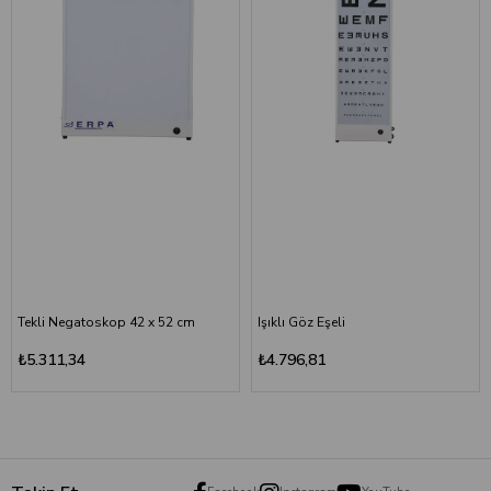
Tekli Negatoskop 42 x 52 cm
Işıklı Göz Eşeli
₺5.311,34
₺4.796,81