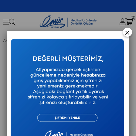
0
×
Anasayfa
Hastane / Klinik Demirbaşlar
Ecza Dolabı