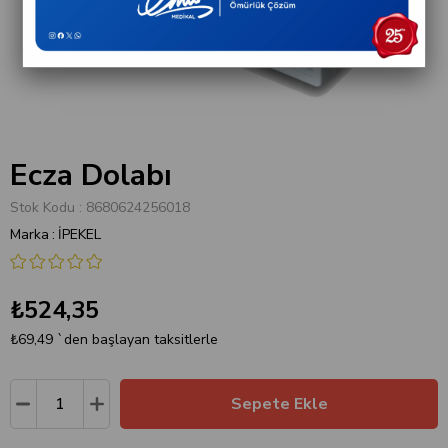
Ecza Dolabı
Stok Kodu
8680624256018
Marka
:
İPEKEL
₺524,35
₺69,49
`den başlayan taksitlerle