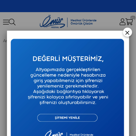
0
×
Anasayfa
Tekerlekli Sandalyeler
G561 Banyo Tuvalet Sandalyesi