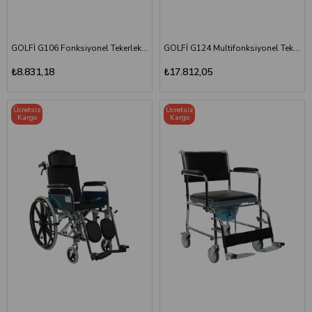
GOLFİ G106 Fonksiyonel Tekerlekli Sandalye
GOLFİ G124 Multifonksiyonel Tekerlekli Sandalye
₺8.831,18
₺17.812,05
Ücretsiz
Ücretsiz
Kargo
Kargo