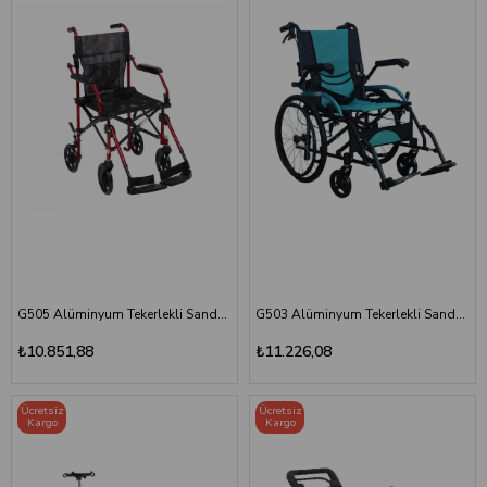
G505 Alüminyum Tekerlekli Sandalye
G503 Alüminyum Tekerlekli Sandalye
₺10.851,88
₺11.226,08
Ücretsiz
Ücretsiz
Kargo
Kargo