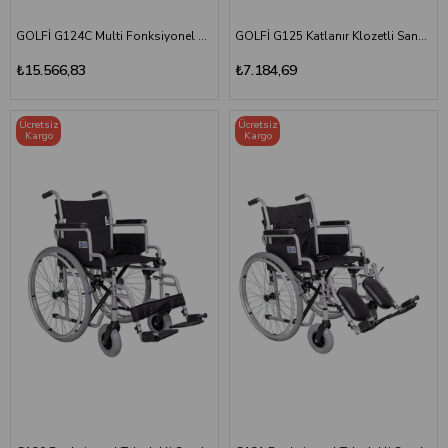
GOLFİ G124C Multi Fonksiyonel Pediatrik Sandalye
GOLFİ G125 Katlanır Klozetli Sandalye
₺15.566,83
₺7.184,69
Ücretsiz
Ücretsiz
Kargo
Kargo