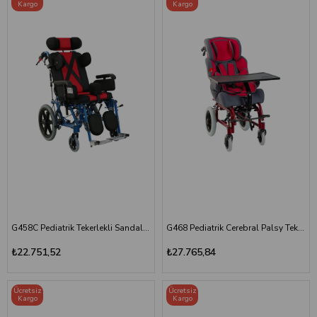
Kargo
Kargo
G458C Pediatrik Tekerlekli Sandalye
G468 Pediatrik Cerebral Palsy Tekerlekli Sandalye
₺22.751,52
₺27.765,84
Ücretsiz
Ücretsiz
Kargo
Kargo