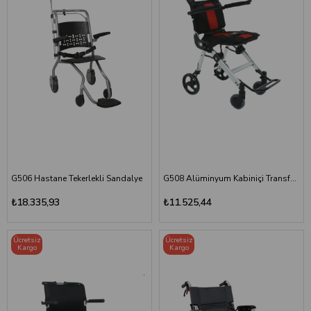
G506 Hastane Tekerlekli Sandalye
G508 Alüminyum Kabiniçi Transfer Sandalyesi
₺18.335,93
₺11.525,44
Ücretsiz
Ücretsiz
Kargo
Kargo