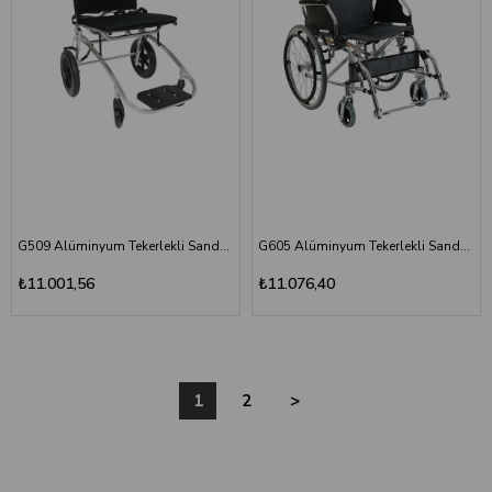
G509 Alüminyum Tekerlekli Sandalye
G605 Alüminyum Tekerlekli Sandalye
₺11.001,56
₺11.076,40
1
2
>