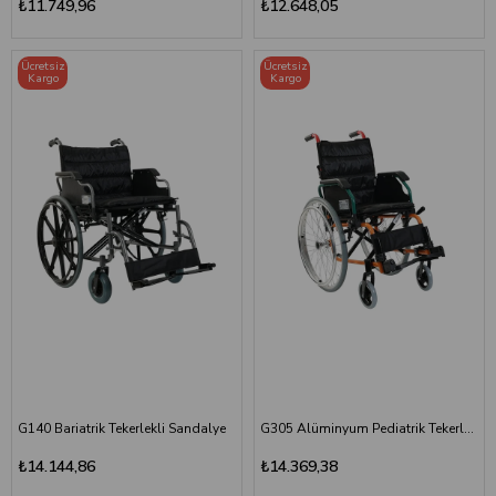
₺11.749,96
₺12.648,05
Ücretsiz
Ücretsiz
Kargo
Kargo
G140 Bariatrik Tekerlekli Sandalye
G305 Alüminyum Pediatrik Tekerlekli Sandalye
₺14.144,86
₺14.369,38