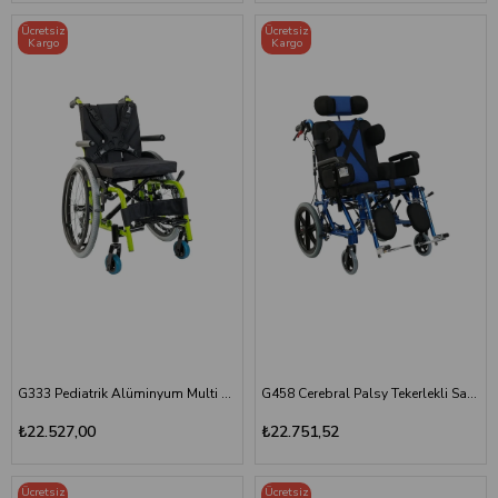
Ücretsiz
Ücretsiz
Kargo
Kargo
G333 Pediatrik Alüminyum Multi Fonksiyonel Sandalye
G458 Cerebral Palsy Tekerlekli Sandalye
₺22.527,00
₺22.751,52
Ücretsiz
Ücretsiz