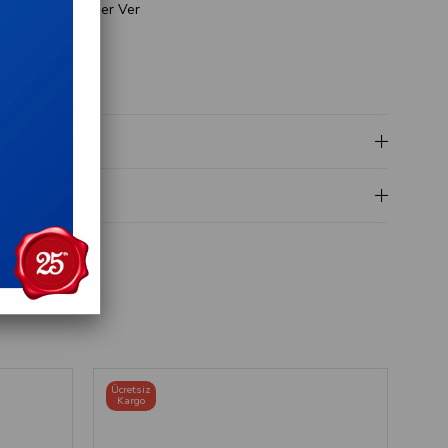
e
Gelince Haber Ver
t
i
leri
Ücretsiz
Kargo