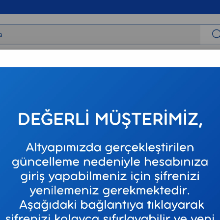
irbaşlar
Tıbbi Cihazlar
Tıbbi Sarf
Varis Çorapları
Neur
Honka -
Stok Kodu
ZI 51
Marka
:
HONKA
₺400,00
₺53,01
`den başl