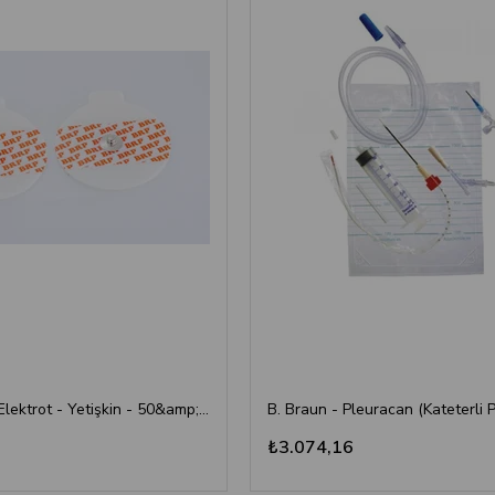
BRP - EKG Elektrot - Yetişkin - 50&amp;#39;li
₺3.074,16