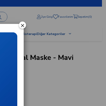
Üye Girişi
Favorilerim
Sepetim
0
×
al Terapi / Proloterapi
Diğer Kategoriler
 Medikal Maske - Mavi
ayan taksitlerle