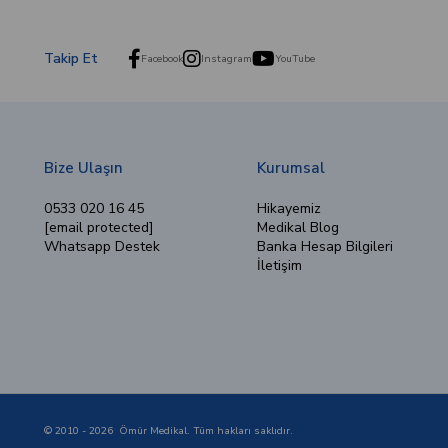
Takip Et
Facebook
Instagram
YouTube
Bize Ulaşın
Kurumsal
0533 020 16 45
Hikayemiz
[email protected]
Medikal Blog
Whatsapp Destek
Banka Hesap Bilgileri
İletişim
© 2010 - 2026 Ömür Medikal. Tüm hakları saklıdır.