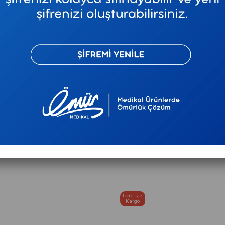
Favorilere Ekl
Tavsiye E
Ürün Özellikler
Ödeme Seçenek
Ücretsiz
Kargo