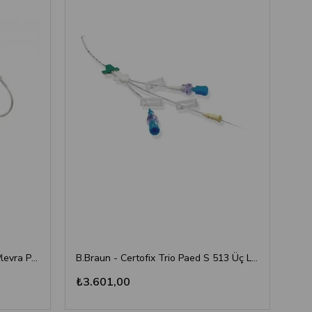
B. Braun - Pleuracan (Kateterli Plevra Ponksiyon Seti)
B.Braun - Certofix Trio Paed S 513 Üç Lümenli Santral Venöz Kateter İnfüzyon Seti (5F / 13 cm)
₺3.601,00
₺1