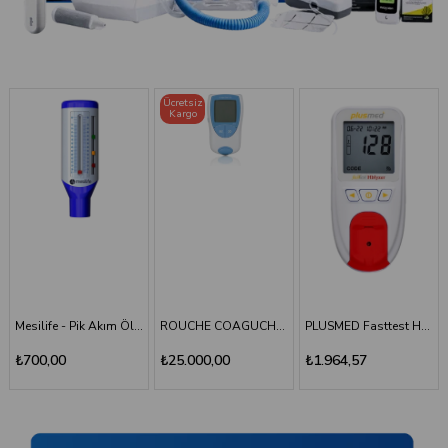
Ücretsiz
Kargo
TÜKENDI
Mesilife - Pik Akım Ölçer - Peak Flow Meter
ROUCHE COAGUCHEK XS SYSTEM INR Ölçüm Cihazı
PLUSMED Fasttest HBlyzer Hemoglobin Ölçüm Cihazı
Plusmed - Fasttest Hblyzer Hemoglobin Ölçüm Stripi 50
₺25.000,00
₺1.964,57
₺701,64