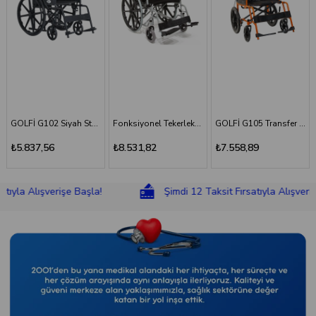
GOLFİ G102 Siyah Standart Tekerlekli Sandalye
Fonksiyonel Tekerlekli Sandalye
GOLFİ G105 Transfer Sandalyesi
GOLFİ G10
₺8.531,82
₺7.558,89
₺8.831,18
lışverişe Başla!
Şimdi 12 Taksit Fırsatıyla Alışverişe Başla