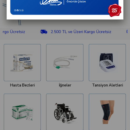
retsiz
2.500 TL ve Üzeri Kargo Ücretsiz
2.5
Hasta Bezleri
İğneler
Tansiyon Aletleri