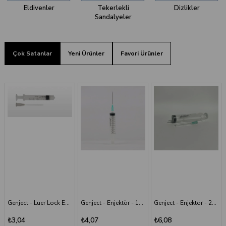
Eldivenler
Tekerlekli
Dizlikler
Sandalyeler
Çok Satanlar
Yeni Ürünler
Favori Ürünler
Yeni
Ürün
Genject - Enjektör - 10 cc - 3P - 21G - 38 mm
Genject - Enjektör - 20 cc 38 mm- 3P - Yeşil İğneli
Bıçakcılar - Aspirasyon Sondası
₺4,07
₺6,08
₺8,89