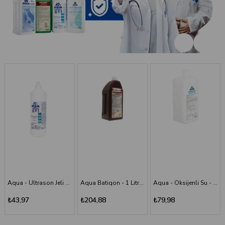
Aqua Batiqon - 1 Litre Batikon - Povidon İyot Çözelti %10
Aqua - Oksijenli Su - 1 lt
Aqua - Scrub (Poviodine) - %7,5 - 1 Litre
₺204,88
₺79,98
₺194,11