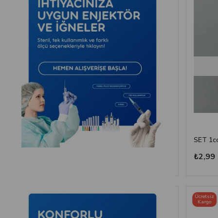
Set - Enjektör - 5 cc - 3P - Yeşil İğne
Set - Enjektör - 10 cc - 3P - Yeşil İğne
₺4,07
₺2,99
Ücretsiz
Ücretsiz
Kargo
Kargo