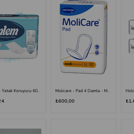
Önlem - Yatak Koruyucu 60*90 - 30'lu Paket
Molicare - Pad 4 Damla - Mesane Pedi
₺600,00
₺1.66