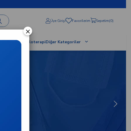
Üye Girişi
Favorilerim
Sepetim
0
×
al Terapi / Proloterapi
Diğer Kategoriler