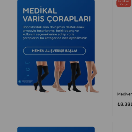
Ücretsiz
Ücretsiz
Kargo
Kargo
Medi Swing Lipödem Taytı - Siyah
Mediven Elegance Hamile Varis Çorabı - CCL2 - Burnu Kapalı - Kaşmir - 4 Numara
₺8.381,16
₺8.381,1