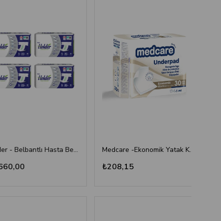
Holder - Belbantlı Hasta Bezi - S - 120 Adet, 4 Paket
Medcare -Ekonomik Yatak Koruyucu Örtü 30 gr - 60 cm x 90 cm - 30'lu
0,00
₺208,15
₺43