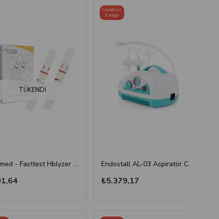
Ücretsiz
Kargo
TÜKENDI
Plusmed - Fasttest Hblyzer Hemoglobin Ölçüm Stripi 50
Endostall AL-03 Aspiratör Cihazı
64
₺5.379,17
₺70