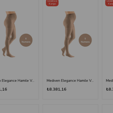
Ücretsiz
Ücretsiz
Kargo
Kargo
Mediven Elegance Hamile Varis Çorabı - CCL2 - Burnu Kapalı - Bej - 6 Numara - Kısa (Petite)
Mediven Elegance Hamile Varis Çorabı - CCL2 - Burnu Kapalı - Bej - 5 Numara - Kısa (Petite)
6
₺8.381,16
₺8.38