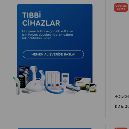
Ücretsiz
Kargo
Endostall AL-03 Aspiratör Cihazı
Mesilife - Pik Akım Ölçer - Peak Flow Meter
₺700,00
₺25.000,