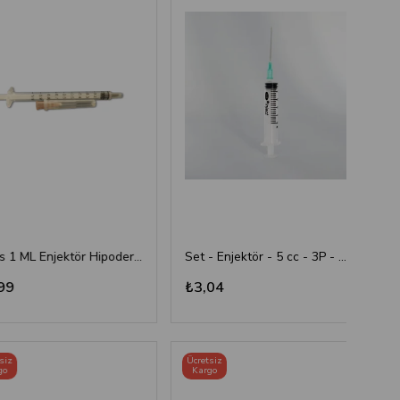
Risus 1 ML Enjektör Hipodermik İğneli Şırınga - 26G x(13mm)
Set - Enjektör - 5 cc - 3P - Yeşil İğne
₺3,04
₺4,
Ücretsiz
Ücret
Kargo
Kar