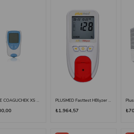
ROUCHE COAGUCHEK XS SYSTEM INR Ölçüm Cihazı
PLUSMED Fasttest HBlyzer Hemoglobin Ölçüm Cihazı
00
₺1.964,57
₺701,