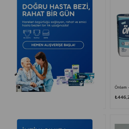
Medcare -Ekonomik Yatak Koruyucu Örtü 30 gr - 60 cm x 90 cm - 30'lu
HOLDER | Yatak Koruyucu Serme Bez 60x90 30'LU Paket
₺434,63
₺446,24