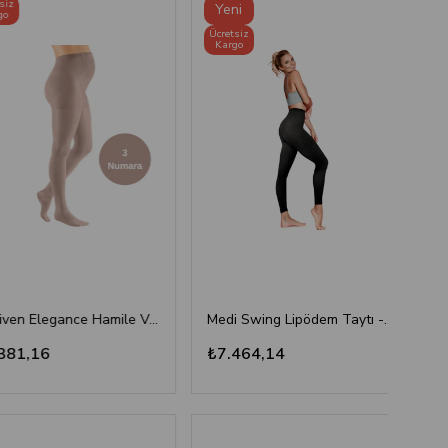
Ücret
Yeni
Kar
Ücretsiz
Ürün
Kargo
Mediven Elegance Hamile Varis Çorabı - CCL2 - Burnu Kapalı - Kaşmir - 3 Numara
Medi Swing Lipödem Taytı - Siyah
1,16
₺7.464,14
₺8.