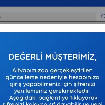
irbaşlar
Tıbbi Cihazlar
Tıbbi Sarf
Varis Çorapları
Neur