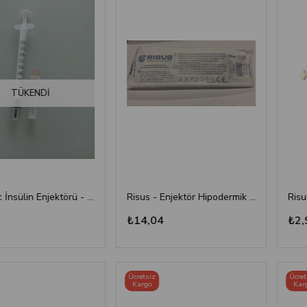
TÜKENDI
SET 1cc İnsülin Enjektörü - 26G/0.45x13 mm
Risus - Enjektör Hipodermik İğneli Şırınga 50 ML - 3 Parça - 21G (0.80x38 mm)
₺14,04
₺2,99
Ücretsiz
Ücretsiz
Kargo
Kargo