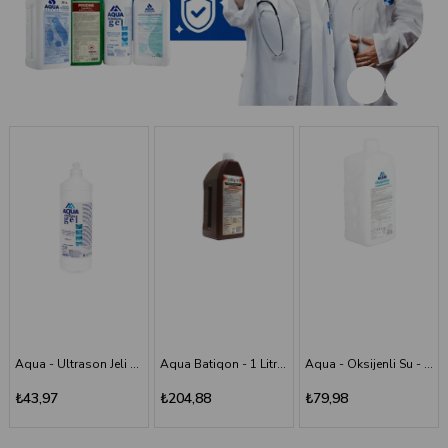
Aqua Batiqon - 1 Litre Batikon - Povidon İyot Çözelti %10
Aqua - Oksijenli Su - 1 lt
Aqua - Scrub (Poviodine) - %7,5 - 1 Litre
₺204,88
₺79,98
₺194,11