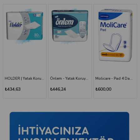
Önlem - Yatak Koruyucu 60*90 - 30'lu Paket
Molicare - Pad 4 Damla - Mesane Pedi
Holder - Belbantlı Hasta Bezi - S - 120 Adet, 4 Paket
₺446,24
₺600,00
₺1.660,00