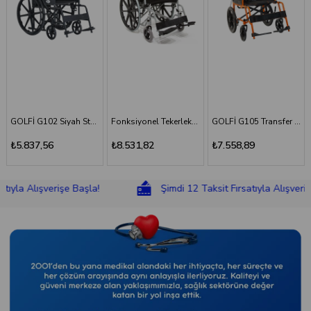
GOLFİ G102 Siyah Standart Tekerlekli Sandalye
Fonksiyonel Tekerlekli Sandalye
GOLFİ G105 Transfer Sandalyesi
₺5.837,56
₺8.531,82
₺7.558,89
lışverişe Başla!
Şimdi 12 Taksit Fırsatıyla Alışverişe Başla