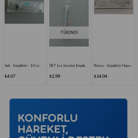
TÜKENDI
Set - Enjektör - 10 cc - 3P - Yeşil İğne
SET 1cc İnsülin Enjektörü - 26G/0.45x13 mm
Risus - Enjektör Hipodermik İğneli Şırınga 50 ML - 3 Parça - 21G (0.80x38 mm)
₺4,07
₺2,99
₺14,04