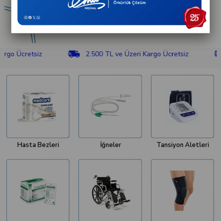
retsiz
2.500 TL ve Üzeri Kargo Ücretsiz
2.50
Hasta Bezleri
İğneler
Tansiyon Aletleri