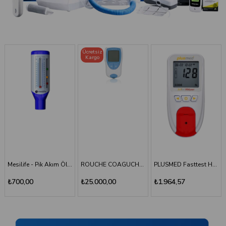
Ücretsiz
Kargo
TÜKENDI
ROUCHE COAGUCHEK XS SYSTEM INR Ölçüm Cihazı
PLUSMED Fasttest HBlyzer Hemoglobin Ölçüm Cihazı
Plusmed - Fasttest Hblyzer Hemoglobin Ölçüm Stripi 50
₺25.000,00
₺1.964,57
₺701,64