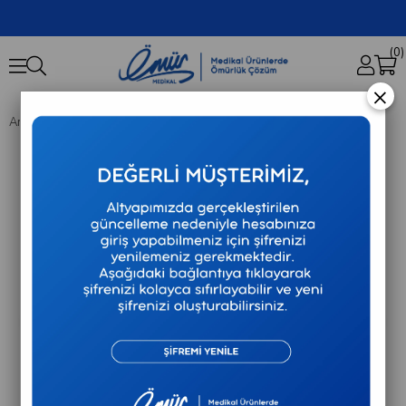
0
×
Anasayfa
Tıbbi Cihazlar
Mesilife - Bebek Boy Ölçer