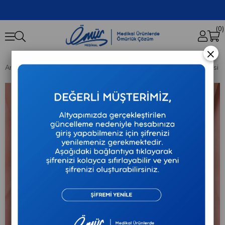
0
×
Anasayfa
Ortopedik Destekler
Orthocare - Lumbosakral Bel Korsesi (Fleksib