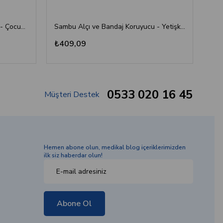
Sambu Alçı ve Bandaj Koruyucu - Çocuk Bacak
Sambu Alçı ve Bandaj Koruyucu - Yetişkin Kol
₺409,09
₺4
0533 020 16 45
Müşteri Destek
Hemen abone olun, medikal blog içeriklerimizden
ilk siz haberdar olun!
Abone Ol