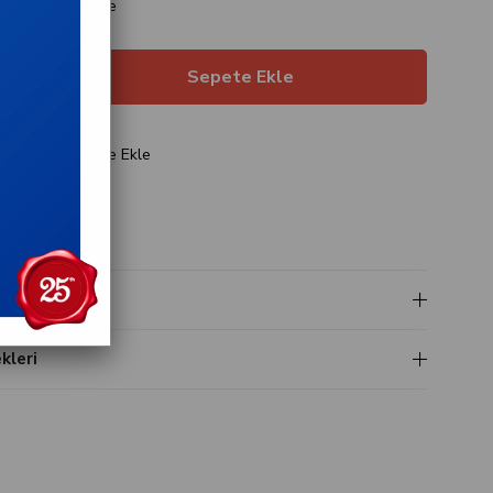
layan taksitlerle
ariş
Favorilere Ekle
t
i
leri