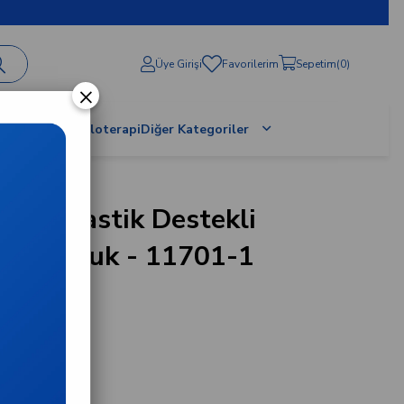
Üye Girişi
Favorilerim
Sepetim
0
×
al Terapi / Proloterapi
Diğer Kategoriler
re - Plastik Destekli
Boyunluk - 11701-1
1-1
e