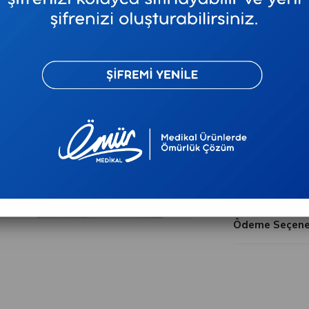
₺128,59
`den baş
Telefonla Sip
Tavsiye E
Ürün Özellikler
Ödeme Seçenek