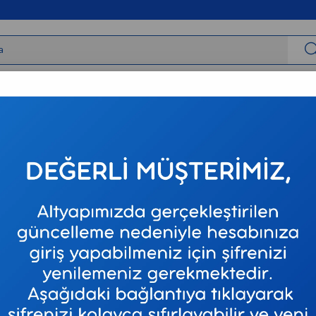
irbaşlar
Tıbbi Cihazlar
Tıbbi Sarf
Varis Çorapları
Neur
ger Boyunluk - 11701-1
Orthoca
Sünger 
Stok Kodu
1170
Marka
:
Orthocar
₺970,34