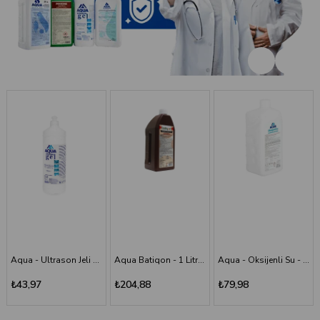
Aqua Batiqon - 1 Litre Batikon - Povidon İyot Çözelti %10
Aqua - Oksijenli Su - 1 lt
Aqua - Scrub (Poviodine) - %7,5 - 1 Litre
₺204,88
₺79,98
₺194,11