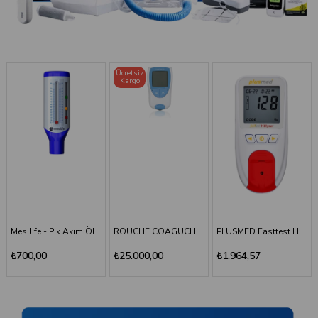
Ücretsiz
Kargo
TÜKENDI
Mesilife - Pik Akım Ölçer - Peak Flow Meter
ROUCHE COAGUCHEK XS SYSTEM INR Ölçüm Cihazı
PLUSMED Fasttest HBlyzer Hemoglobin Ölçüm Cihazı
Plusmed - Fasttest Hblyzer Hemoglobin Ölçüm 
₺25.000,00
₺1.964,57
₺701,64