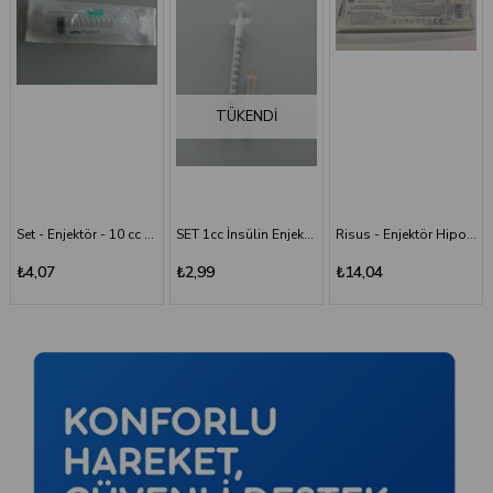
TÜKENDI
Set - Enjektör - 10 cc - 3P - Yeşil İğne
SET 1cc İnsülin Enjektörü - 26G/0.45x13 mm
Risus - Enjektör Hipodermik İğneli Şırınga 50 ML - 3 Parça - 21G (0.80x38 mm)
Risus 1 ML Enjektör Hipodermik İğneli Şırınga - 26G x(13mm)
₺2,99
₺14,04
₺2,99