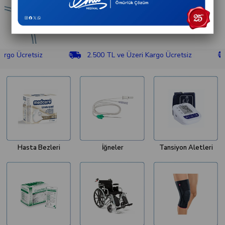
retsiz
2.500 TL ve Üzeri Kargo Ücretsiz
2.50
Hasta Bezleri
İğneler
Tansiyon Aletleri