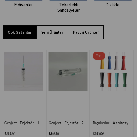
Eldivenler
Tekerlekli
Dizlikler
Sandalyeler
Çok Satanlar
Yeni Ürünler
Favori Ürünler
Yeni
Ürün
Genject - Enjektör - 20 cc 38 mm- 3P - Yeşil İğneli
Bıçakcılar - Aspirasyon Sondası
Bıçakcılar - Intraket - Sarı - 24G x 1 1/2"
₺6,08
₺8,89
₺9,82