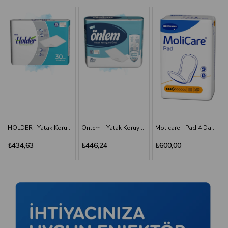
HOLDER | Yatak Koruyucu Serme Bez 60x90 30'LU Paket
Önlem - Yatak Koruyucu 60*90 - 30'lu Paket
Molicare - Pad 4 Damla - Mesane Pedi
Holder - Belbantlı Hasta Bezi - S - 120 Adet, 4 Paket
₺446,24
₺600,00
₺1.660,00