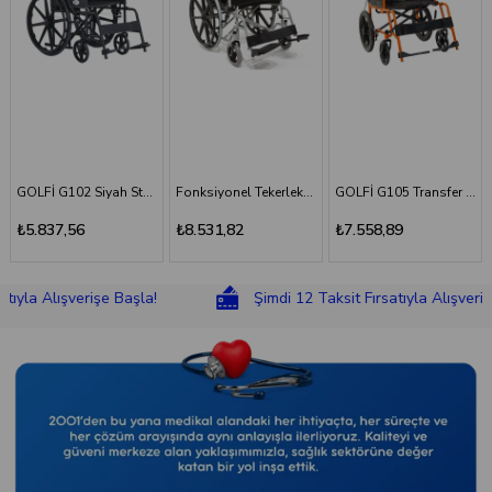
GOLFİ G102 Siyah Standart Tekerlekli Sandalye
Fonksiyonel Tekerlekli Sandalye
GOLFİ G105 Transfer Sandalyesi
₺5.837,56
₺8.531,82
₺7.558,89
lışverişe Başla!
Şimdi 12 Taksit Fırsatıyla Alışverişe Başla