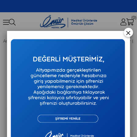
0
×
Anasayfa
Ortopedik Destekler
PR-888 Alüminyum Walker Rollator (Tek