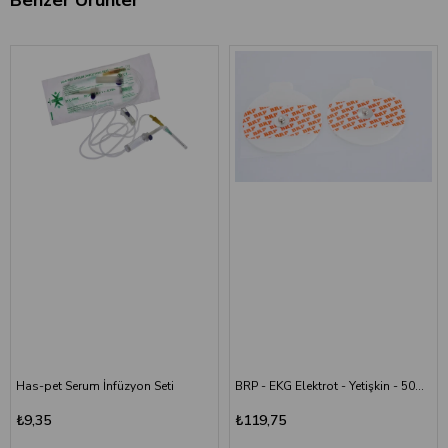
Has-pet Serum İnfüzyon Seti
BRP - EKG Elektrot - Yetişkin - 50&amp;#39;li
₺9,35
₺119,75