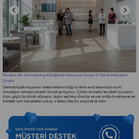
alzeme
Takip Et
Facebook
Instagram
YouTube
ırlı
Uygulamalar
i olursanız
 bırakmayacak
0533 020 16 45
Müşteri Destek
Bize Ulaşın