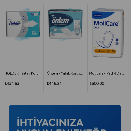
HOLDER | Yatak Koruyucu Serme Bez 60x90 30'LU Paket
Önlem - Yatak Koruyucu 60*90 - 30'lu Paket
Molicare - Pad 4 Damla - Mesane Pedi
Holder - Belbantlı Hasta Bezi - S - 120 Adet, 4 Paket
₺446,24
₺600,00
₺1.660,00