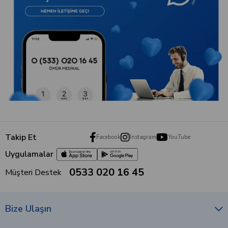
Kurumsal
Müşteri Hizmetleri
Alışveriş
Hemen abone olun, medikal blog içeriklerimizden ilk siz
haberdar olun!
Abone Ol
© 2010 - 2026 Ömür Medikal. Tüm hakları saklıdır.