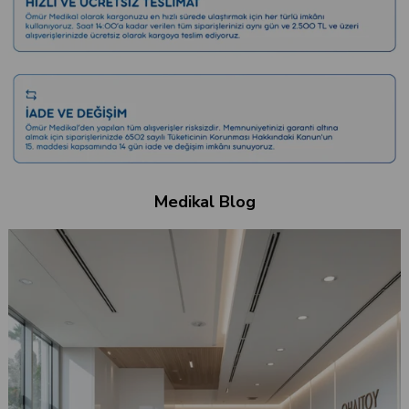
Medikal Blog
Düşük Tansiyona Ne İyi Gelir?
Gün içinde aniden gelen bir baş dönmesi, gözlerin anlık kararması ya da d
bağının çözülmesiyle ayağa kalkmakta zorlanmak... Pek çoğumuz bu his
ve hemen “Tansiyonum düştü galiba” deriz.