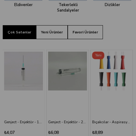
Eldivenler
Tekerlekli
Dizlikler
Sandalyeler
Çok Satanlar
Yeni Ürünler
Favori Ürünler
Yeni
Ürün
Genject - Enjektör - 20 cc 38 mm- 3P - Yeşil İğneli
Bıçakcılar - Aspirasyon Sondası
Bıçakcılar - Intraket - Sarı - 24G x 1 1/2"
₺6,08
₺8,89
₺9,82