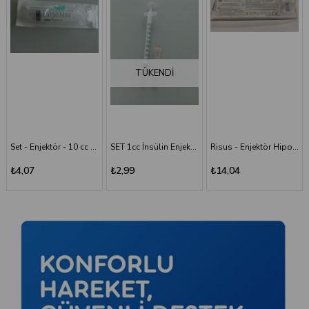
TÜKENDI
Set - Enjektör - 10 cc - 3P - Yeşil İğne
SET 1cc İnsülin Enjektörü - 26G/0.45x13 mm
Risus - Enjektör Hipodermik İğneli Şırınga 50 ML - 3 Parça - 21G (0.80x38 mm)
Risus 1 ML Enjektör Hipodermik İğneli Şırınga - 26G x(13mm)
₺2,99
₺14,04
₺2,99