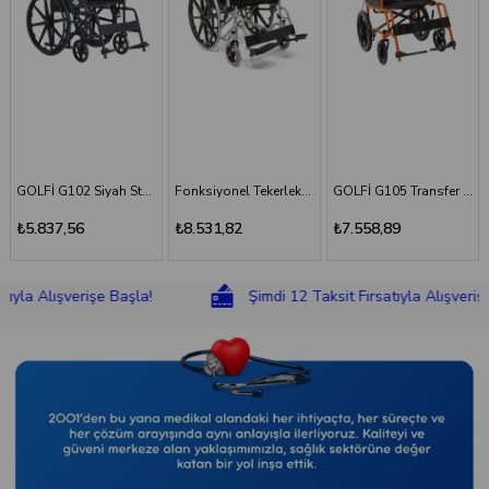
GOLFİ G102 Siyah Standart Tekerlekli Sandalye
Fonksiyonel Tekerlekli Sandalye
GOLFİ G105 Transfer Sandalyesi
₺8.531,82
₺7.558,89
₺8.831,18
Alışverişe Başla!
Şimdi 12 Taksit Fırsatıyla Alışverişe Başla