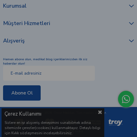
Çerez Kullanımı
Sizlere en iyi alışveriş deneyimini sunabilmek adına
sitemizde çerezler(cookies) kullanmaktayız. Detaylı bilgi
için Kvkk sözleşmesini inceleyebilirsiniz.