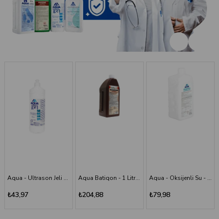
Aqua Batiqon - 1 Litre Batikon - Povidon İyot Çözelti %10
Aqua - Oksijenli Su - 1 lt
Aqua - Scrub (Poviodine) - %7,5 - 1 Litre
₺204,88
₺79,98
₺194,11