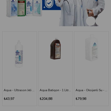
Aqua Batiqon - 1 Litre Batikon - Povidon İyot Çözelti %10
Aqua - Oksijenli Su - 1 lt
Aqua - Scrub (Poviodine) - %7,5 - 1 Litre
₺204,88
₺79,98
₺194,11