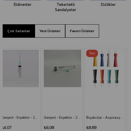
Eldivenler
Tekerlekli
Dizlikler
Sandalyeler
Çok Satanlar
Yeni Ürünler
Favori Ürünler
Yeni
Ürün
Genject - Enjektör - 20 cc 38 mm- 3P - Yeşil İğneli
Bıçakcılar - Aspirasyon Sondası
Bıçakcılar - Intraket - Sarı - 24G x 1 1/2"
₺6,08
₺8,89
₺9,82