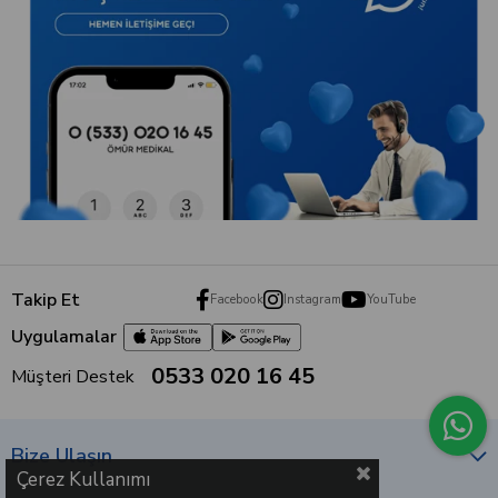
Uygulamalar
0533 020 16 45
Müşteri Destek
Bize Ulaşın
Kurumsal
Müşteri Hizmetleri
Alışveriş
Hemen abone olun, medikal blog içeriklerimizden ilk siz
haberdar olun!
Çerez Kullanımı