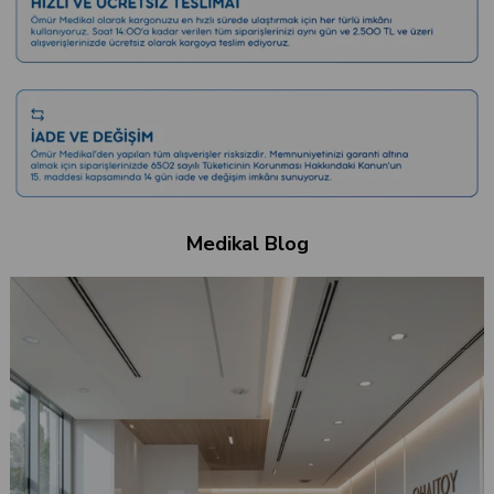
Medikal Blog
Düşük Tansiyona Ne İyi Gelir?
Gün içinde aniden gelen bir baş dönmesi, gözlerin an
bağının çözülmesiyle ayağa kalkmakta zorlanmak..
ve hemen “Tansiyonum düştü galiba” deriz.