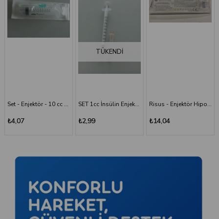
TÜKENDI
SET 1cc İnsülin Enjektörü - 26G/0.45x13 mm
Risus - Enjektör Hipodermik İğneli Şırınga 50 ML - 3 Parça - 21G (0.80x38 mm)
Risus 1 ML Enjektör Hipodermik İğneli Şırınga - 26G x(13mm)
₺2,99
₺14,04
₺2,99