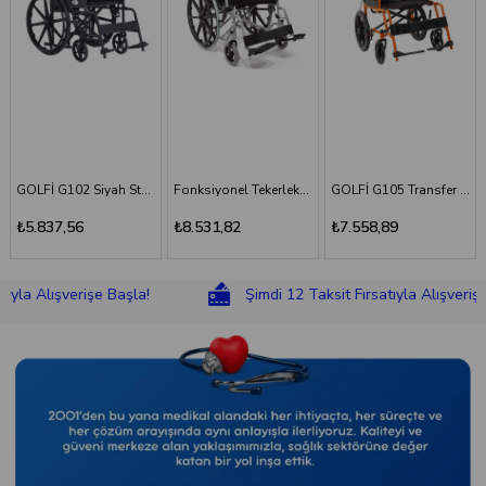
ekerlekli Sandalye
Fonksiyonel Tekerlekli Sandalye
GOLFİ G105 Transfer Sandalyesi
GOLFİ G106 Fonksiyonel Tekerlekli Sandalye
₺8.531,82
₺7.558,89
₺8.831,18
lışverişe Başla!
Şimdi 12 Taksit Fırsatıyla Alışverişe Başla!