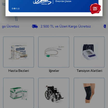
retsiz
2.500 TL ve Üzeri Kargo Ücretsiz
2.50
Hasta Bezleri
İğneler
Tansiyon Aletleri