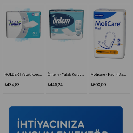
Önlem - Yatak Koruyucu 60*90 - 30'lu Paket
Molicare - Pad 4 Damla - Mesane Pedi
Holder - Belbantlı Hasta Bezi - S - 120 Adet, 4 Paket
₺446,24
₺600,00
₺1.660,00