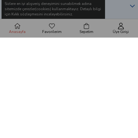
Sizlere en iyi alışveriş deneyimini sunabilmek adına
Abone Ol
sitemizde çerezler(cookies) kullanmaktayız. Detaylı bilgi
için Kvkk sözleşmesini inceleyebilirsiniz.
© 2010 - 2026 Ömür Medikal. Tüm hakları saklıdır.
Anasayfa
Favorilerim
Sepetim
Üye Girişi