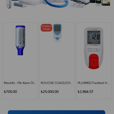
Ücretsiz
Kargo
ROUCHE COAGUCHEK XS SYSTEM INR Ölçüm Cihazı
PLUSMED Fasttest HBlyzer Hemoglobin Ölçüm Cihazı
Plusmed - Fasttest Hblyzer Hemoglobin Ölçüm Stripi 50
₺25.000,00
₺1.964,57
₺701,64