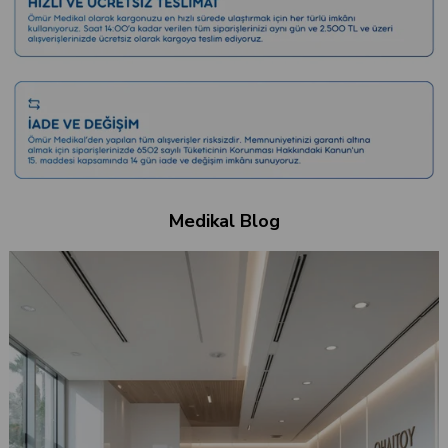
Medikal Blog
Düşük Tansiyona Ne İyi Gelir?
Gün içinde aniden gelen bir baş dönmesi, gözle
bağının çözülmesiyle ayağa kalkmakta zorlan
ve hemen “Tansiyonum düştü galiba” deriz.