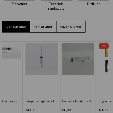
Eldivenler
Tekerlekli
Dizlikler
Sandalyeler
Çok Satanlar
Yeni Ürünler
Favori Ürünler
Yeni
Ürün
Genject - Enjektör - 10 cc - 3P - 21G - 38 mm
Genject - Enjektör - 20 cc 38 mm- 3P - Yeşil İğneli
Bıçakcılar - Aspirasyon Sondası
₺4,07
₺6,08
₺8,89