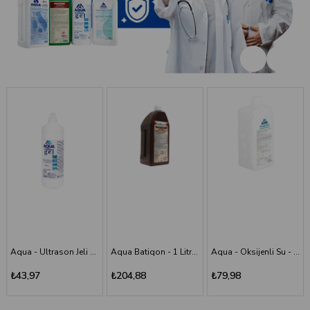
Aqua Batiqon - 1 Litre Batikon - Povidon İyot Çözelti %10
Aqua - Oksijenli Su - 1 lt
Aqua - Scrub (Poviodine) - %7,5 - 1 Litre
₺204,88
₺79,98
₺194,11