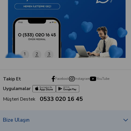
Takip Et
Facebook
Instagram
YouTube
Uygulamalar
0533 020 16 45
Müşteri Destek
Bize Ulaşın
Kurumsal
Müşteri Hizmetleri
Alışveriş
Hemen abone olun, medikal blog içeriklerimizden ilk siz
haberdar olun!