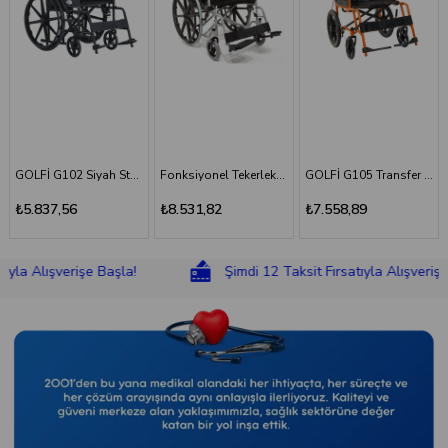
Fonksiyonel Tekerlekli Sandalye
GOLFİ G105 Transfer Sandalyesi
GOLFİ G106 Fonksiyonel Tekerlekli Sandalye
₺8.531,82
₺7.558,89
₺8.831,18
ışverişe Başla!
Şimdi 12 Taksit Fırsatıyla Alışverişe Başla!