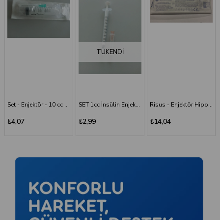
TÜKENDI
SET 1cc İnsülin Enjektörü - 26G/0.45x13 mm
Risus - Enjektör Hipodermik İğneli Şırınga 50 ML - 3 Parça - 21G (0.80x38 mm)
Risus 1 ML Enjektör Hipodermik İğneli Şırınga - 26G x(13mm)
₺2,99
₺14,04
₺2,99