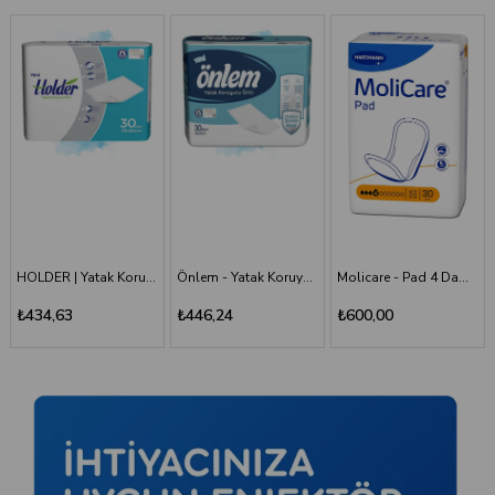
Önlem - Yatak Koruyucu 60*90 - 30'lu Paket
Molicare - Pad 4 Damla - Mesane Pedi
Holder - Belbantlı Hasta Bezi - S - 120 Adet, 4 Paket
₺446,24
₺600,00
₺1.660,00