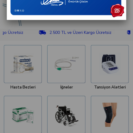
etsiz
2.500 TL ve Üzeri Kargo Ücretsiz
2.50
Hasta Bezleri
İğneler
Tansiyon Aletleri