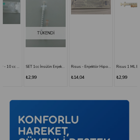
TÜKENDI
SET 1cc İnsülin Enjektörü - 26G/0.45x13 mm
Risus - Enjektör Hipodermik İğneli Şırınga 50 ML - 3 Parça - 21G (0.80x38 mm)
Risus 1 ML Enjektör Hipodermik İğneli Şırınga - 26G x(13mm)
₺2,99
₺14,04
₺2,99