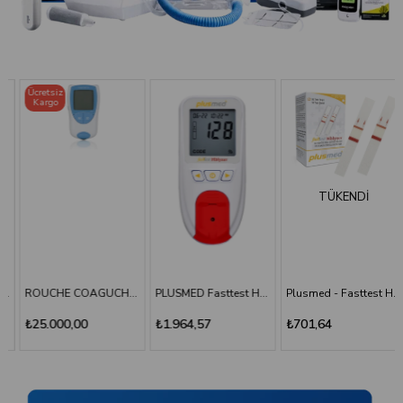
Ücretsiz
Kargo
TÜKENDI
ROUCHE COAGUCHEK XS SYSTEM INR Ölçüm Cihazı
PLUSMED Fasttest HBlyzer Hemoglobin Ölçüm Cihazı
Plusmed - Fasttest Hblyzer Hemoglobin Ölçüm Stripi 50
₺25.000,00
₺1.964,57
₺701,64