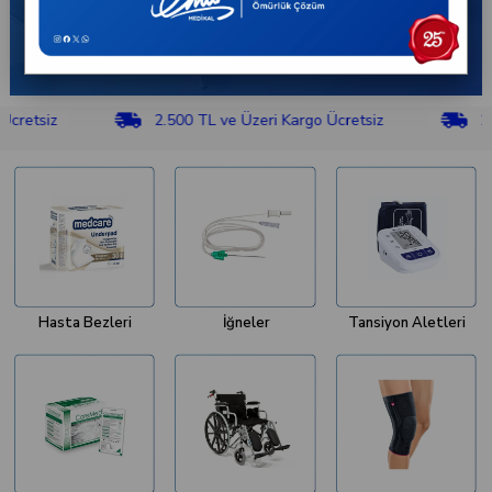
z
2.500 TL ve Üzeri Kargo Ücretsiz
2.500 TL
Hasta Bezleri
İğneler
Tansiyon Aletleri