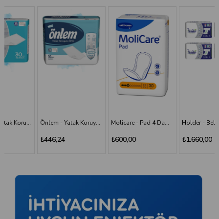
Önlem - Yatak Koruyucu 60*90 - 30'lu Paket
Molicare - Pad 4 Damla - Mesane Pedi
Holder - Belbantlı Hasta Bezi - S - 120 Adet, 4 Paket
₺446,24
₺600,00
₺1.660,00