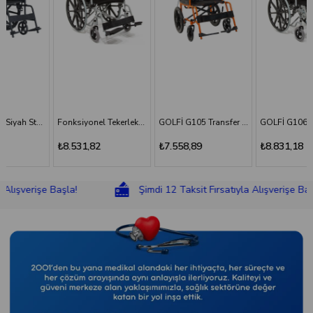
Fonksiyonel Tekerlekli Sandalye
GOLFİ G105 Transfer Sandalyesi
GOLFİ G106 Fonksiyonel Tekerlekli Sandalye
₺8.531,82
₺7.558,89
₺8.831,18
rişe Başla!
Şimdi 12 Taksit Fırsatıyla Alışverişe Başla!