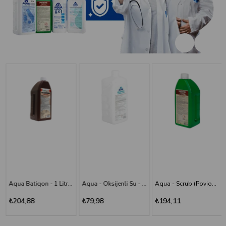
Aqua Batiqon - 1 Litre Batikon - Povidon İyot Çözelti %10
Aqua - Oksijenli Su - 1 lt
Aqua - Scrub (Poviodine) - %7,5 - 1 Litre
₺204,88
₺79,98
₺194,11