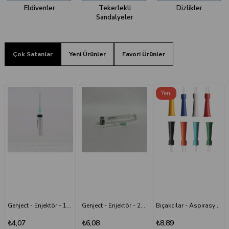
Eldivenler
Tekerlekli
Dizlikler
Sandalyeler
Çok Satanlar
Yeni Ürünler
Favori Ürünler
Yeni
Ürün
Genject - Enjektör - 10 cc - 3P - 21G - 38 mm
Genject - Enjektör - 20 cc 38 mm- 3P - Yeşil İğneli
Bıçakcılar - Aspirasyon Sondası
₺4,07
₺6,08
₺8,89