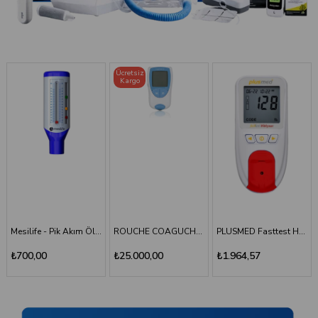
Ücretsiz
Kargo
TÜKENDI
ROUCHE COAGUCHEK XS SYSTEM INR Ölçüm Cihazı
PLUSMED Fasttest HBlyzer Hemoglobin Ölçüm Cihazı
Plusmed - Fasttest Hblyzer Hemoglobin Ölçüm Stripi 50
₺25.000,00
₺1.964,57
₺701,64