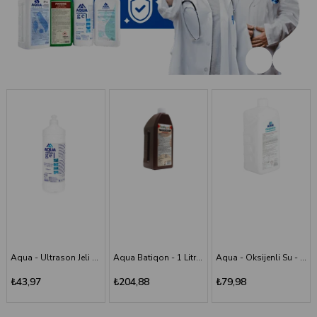
Aqua Batiqon - 1 Litre Batikon - Povidon İyot Çözelti %10
Aqua - Oksijenli Su - 1 lt
Aqua - Scrub (Poviodine) - %7,5 - 1 Litre
₺204,88
₺79,98
₺194,11