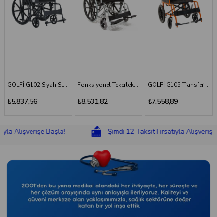
GOLFİ G102 Siyah Standart Tekerlekli Sandalye
Fonksiyonel Tekerlekli Sandalye
GOLFİ G105 Transfer Sandalyesi
GOLFİ G106 Fonksiyonel Tekerlekli
₺8.531,82
₺7.558,89
₺8.831,18
lışverişe Başla!
Şimdi 12 Taksit Fırsatıyla Alışverişe Başla!