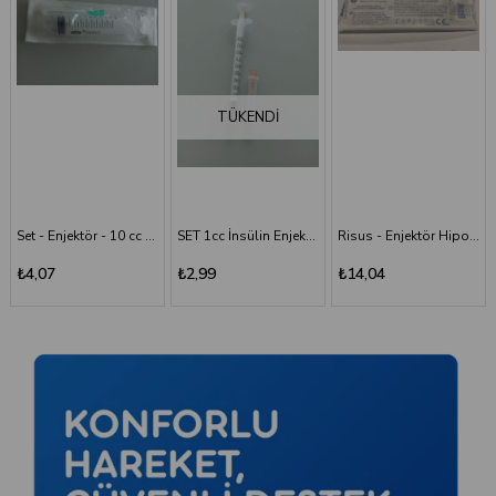
TÜKENDI
Set - Enjektör - 10 cc - 3P - Yeşil İğne
SET 1cc İnsülin Enjektörü - 26G/0.45x13 mm
Risus - Enjektör Hipodermik İğneli Şırınga 50 ML - 3 Parça - 21G (0.80x38 mm)
Risus 1 ML Enjektör Hipodermik İğneli Şırınga - 26G x(13mm)
₺2,99
₺14,04
₺2,99