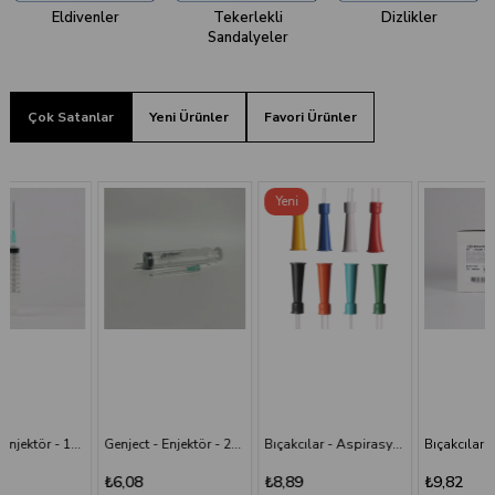
Eldivenler
Tekerlekli
Dizlikler
Sandalyeler
Çok Satanlar
Yeni Ürünler
Favori Ürünler
Yeni
Ürün
Genject - Enjektör - 20 cc 38 mm- 3P - Yeşil İğneli
Bıçakcılar - Aspirasyon Sondası
Bıçakcılar - Intraket - Sarı - 24G x 1 1/2"
₺6,08
₺8,89
₺9,82