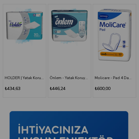
HOLDER | Yatak Koruyucu Serme Bez 60x90 30'LU Paket
Önlem - Yatak Koruyucu 60*90 - 30'lu Paket
Molicare - Pad 4 Damla - Mesane Pedi
Holder - Belbantlı Hasta Bezi - S - 120 Adet, 4 Paket
₺446,24
₺600,00
₺1.660,00