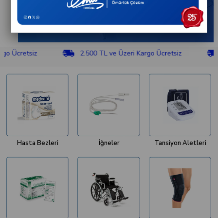
retsiz
2.500 TL ve Üzeri Kargo Ücretsiz
2.50
Hasta Bezleri
İğneler
Tansiyon Aletleri