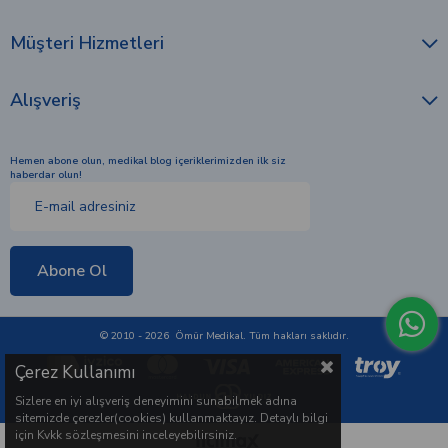
Müşteri Hizmetleri
Alışveriş
Hemen abone olun, medikal blog içeriklerimizden ilk siz
haberdar olun!
Abone Ol
© 2010 - 2026 Ömür Medikal. Tüm hakları saklıdır.
Çerez Kullanımı
Sizlere en iyi alışveriş deneyimini sunabilmek adına
sitemizde çerezler(cookies) kullanmaktayız. Detaylı bilgi
için Kvkk sözleşmesini inceleyebilirsiniz.