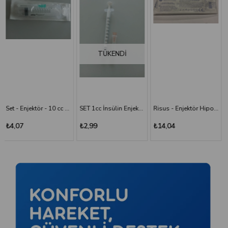
TÜKENDI
SET 1cc İnsülin Enjektörü - 26G/0.45x13 mm
Risus - Enjektör Hipodermik İğneli Şırınga 50 ML - 3 Parça - 21G (0.80x38 mm)
Risus 1 ML Enjektör Hipodermik İğneli Şırınga - 26G x(13mm)
₺2,99
₺14,04
₺2,99