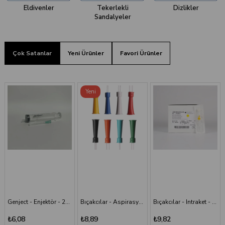
Eldivenler
Tekerlekli
Dizlikler
Sandalyeler
Çok Satanlar
Yeni Ürünler
Favori Ürünler
Yeni
Ürün
Genject - Enjektör - 20 cc 38 mm- 3P - Yeşil İğneli
Bıçakcılar - Aspirasyon Sondası
Bıçakcılar - Intraket - Sarı - 24G x 1 1/2"
₺6,08
₺8,89
₺9,82