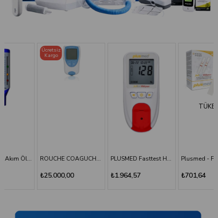
Ücretsiz
Kargo
TÜKENDI
ROUCHE COAGUCHEK XS SYSTEM INR Ölçüm Cihazı
PLUSMED Fasttest HBlyzer Hemoglobin Ölçüm Cihazı
Plusmed - Fasttest Hblyzer Hemoglobin Ölçüm Stripi 50
₺25.000,00
₺1.964,57
₺701,64