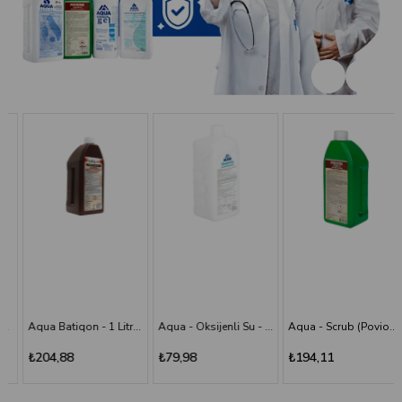
Aqua Batiqon - 1 Litre Batikon - Povidon İyot Çözelti %10
Aqua - Oksijenli Su - 1 lt
Aqua - Scrub (Poviodine) - %7,5 - 1 Litre
₺204,88
₺79,98
₺194,11