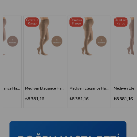
Ücretsiz
Ücretsiz
Ücretsiz
Kargo
Kargo
Kargo
Mediven Elegance Hamile Varis Çorabı - CCL2 - Burnu Kapalı - Bej - 6 Numara - Kısa (Petite)
Mediven Elegance Hamile Varis Çorabı - CCL2 - Burnu Kapalı - Bej - 5 Numara - Kısa (Petite)
Mediven Elegance Hamile Varis Çorabı - CCL2 - Burnu Kapalı - Kaşmir - 3 Numara
₺8.381,16
₺8.381,16
₺8.381,16