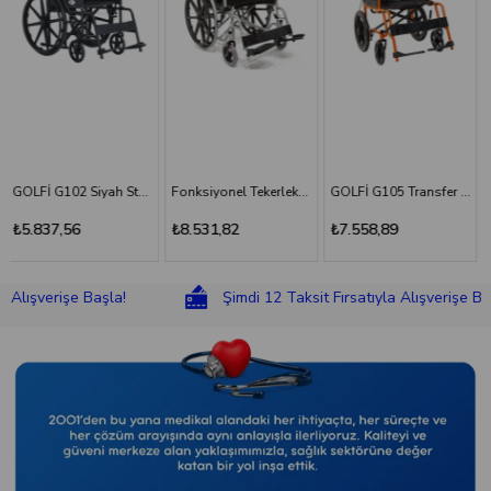
Fonksiyonel Tekerlekli Sandalye
GOLFİ G105 Transfer Sandalyesi
GOLFİ G106 Fonksiyonel Tekerlekli Sandalye
₺8.531,82
₺7.558,89
₺8.831,18
rişe Başla!
Şimdi 12 Taksit Fırsatıyla Alışverişe Başla!