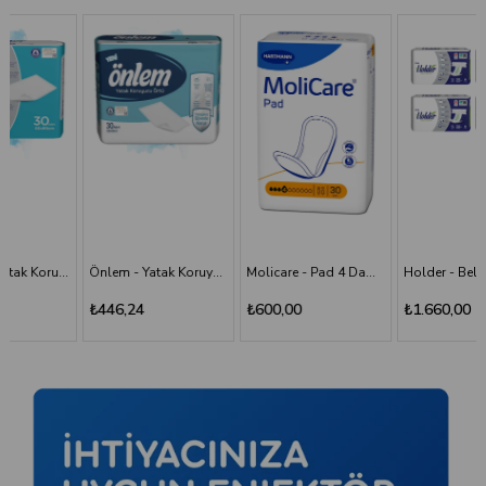
Önlem - Yatak Koruyucu 60*90 - 30'lu Paket
Molicare - Pad 4 Damla - Mesane Pedi
Holder - Belbantlı Hasta Bezi - S - 120 Adet, 4 Paket
₺446,24
₺600,00
₺1.660,00