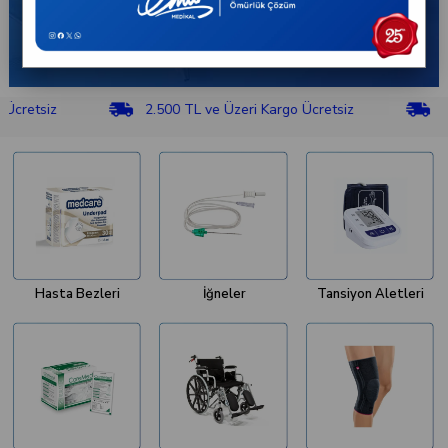
iz
2.500 TL ve Üzeri Kargo Ücretsiz
2.500 TL
Hasta Bezleri
İğneler
Tansiyon Aletleri