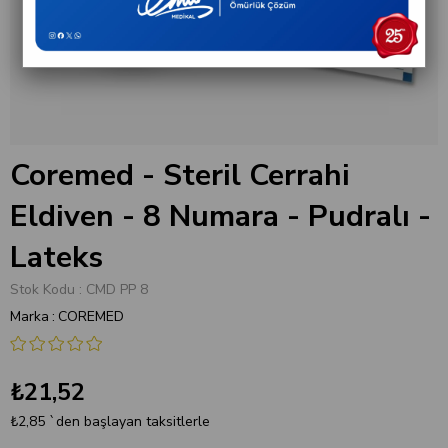
Coremed - Steril Cerrahi
Eldiven - 8 Numara - Pudralı -
Lateks
Stok Kodu
CMD PP 8
Marka
:
COREMED
₺21,52
₺2,85
`den başlayan taksitlerle