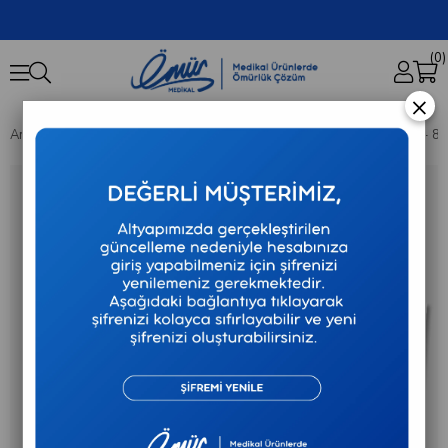
0
×
Anasayfa
Tıbbi Sarf
Eldivenler
Coremed - Steril Cerrahi Eldiven - 8 Num