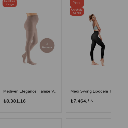
Ücret
Yeni
Kar
Ücretsiz
Ürün
Kargo
Mediven Elegance Hamile Varis Çorabı - CCL2 - Burnu Kapalı - Kaşmir - 3 Numara
Medi Swing Lipödem Taytı - Siyah
1,16
₺7.464,14
₺8.