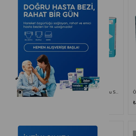
Medcare -Ekonomik Yatak Koruyucu Örtü 30 gr - 60 cm x 90 cm - 30'lu
HOLDER | Yatak Koruyucu Serme Bez 60x90 30'LU Paket
₺434,63
₺446,24