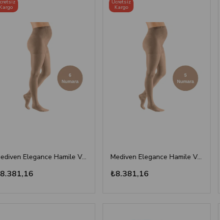
Ücretsiz
Ücretsiz
Kargo
Kargo
Mediven Elegance Hamile Varis Çorabı - CCL2 - Burnu Kapalı - Bej - 6 Numara - Kısa (Petite)
Mediven Elegance Hamile Varis Çorabı - CCL2 - Burnu Kapalı - Bej - 5 Numara - Kısa (Petite)
6
₺8.381,16
₺8.38