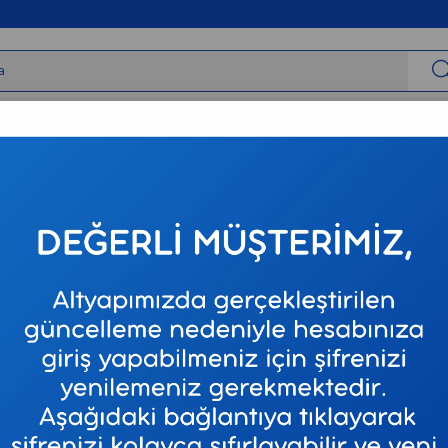
irbaşlar
Tıbbi Cihazlar
Tıbbi Sarf
Varis Çorapları
Neur