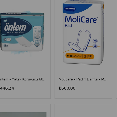
Önlem - Yatak Koruyucu 60*90 - 30'lu Paket
Molicare - Pad 4 Damla - Mesane Pedi
₺600,00
₺1.66