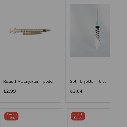
Risus 1 ML Enjektör Hipodermik İğneli Şırınga - 26G x(13mm)
Set - Enjektör - 5 cc - 3P - Yeşil İğne
₺3,04
₺4,
Ücretsiz
Ücret
Kargo
Kar