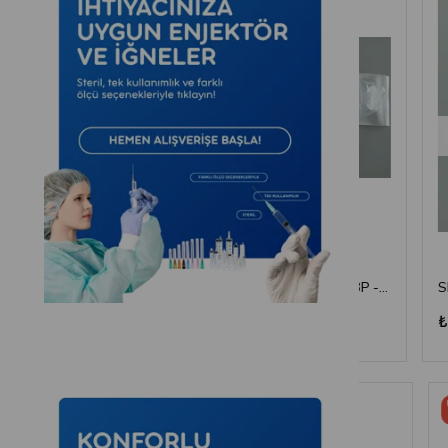
Set - Enjektör - 5 cc - 3P - Yeşil İğne
Set - Enjektör - 10 cc - 3P - Yeşil İğne
₺4,07
₺2,99
Ücretsiz
Ücretsiz
Kargo
Kargo