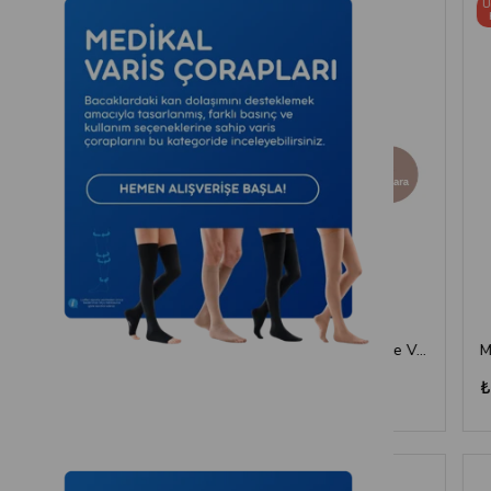
Ücretsiz
Ücretsiz
Kargo
Kargo
Medi Swing Lipödem Taytı - Siyah
Mediven Elegance Hamile Varis Çorabı - CCL2 - Burnu Kapalı - Kaşmir - 4 Numara
₺8.381,16
₺8.381,1