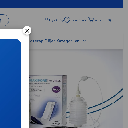
Üye Girişi
Favorilerim
Sepetim
0
×
al Terapi / Proloterapi
Diğer Kategoriler