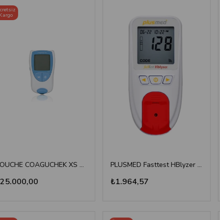
ROUCHE COAGUCHEK XS SYSTEM INR Ölçüm Cihazı
PLUSMED Fasttest HBlyzer Hemoglobin Ölçüm Cihazı
00
₺1.964,57
₺701,