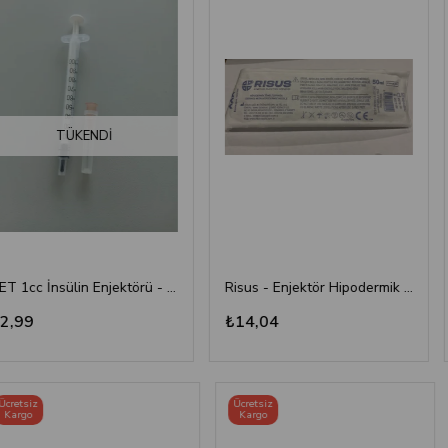
TÜKENDI
SET 1cc İnsülin Enjektörü - 26G/0.45x13 mm
Risus - Enjektör Hipodermik İğneli Şırınga 50 ML - 3 Parça - 21G (0.80x38 mm)
₺14,04
₺2,99
Ücretsiz
Ücretsiz
Kargo
Kargo