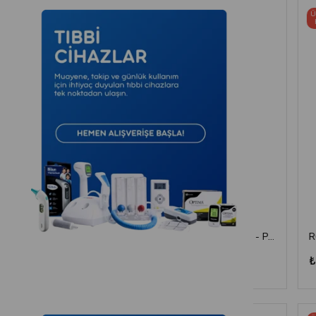
Ücretsiz
Kargo
Endostall AL-03 Aspiratör Cihazı
Mesilife - Pik Akım Ölçer - Peak Flow Meter
₺700,00
₺25.000,