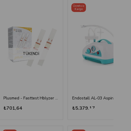
Ücretsiz
Kargo
TÜKENDI
Plusmed - Fasttest Hblyzer Hemoglobin Ölçüm Stripi 50
Endostall AL-03 Aspiratör Cihazı
64
₺5.379,17
₺70