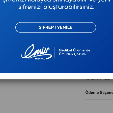
₺5.560,79
₺736,93
`den baş
Kritik Stok
Tel
Tavsiye E
Ürün Özellikler
Ödeme Seçenek