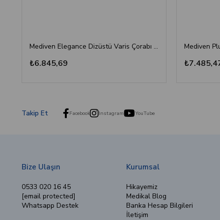
Mediven Elegance Dizüstü Varis Çorabı - CCL2 - Burnu Kapalı - Bej - 5 Numara
₺6.845,69
₺7.485,4
Takip Et
Facebook
Instagram
YouTube
Bize Ulaşın
Kurumsal
0533 020 16 45
Hikayemiz
[email protected]
Medikal Blog
Whatsapp Destek
Banka Hesap Bilgileri
İletişim