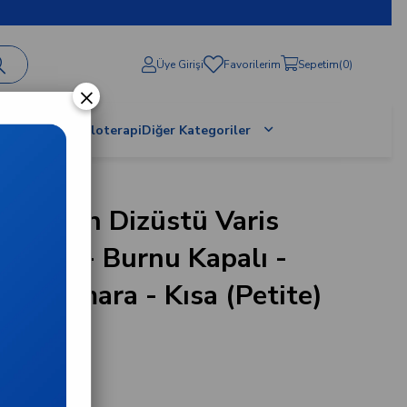
Üye Girişi
Favorilerim
Sepetim
0
×
al Terapi / Proloterapi
Diğer Kategoriler
 Cotton Dizüstü Varis
- CCL2 - Burnu Kapalı -
- 7 Numara - Kısa (Petite)
02