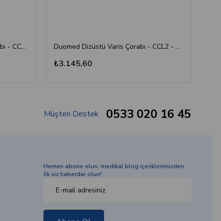
Mediven Plus Dizüstü Varis Çorabı - CCL3 - Burnu Kapalı - Bej - 4 Numara
Duomed Dizüstü Varis Çorabı - CCL2 - Burnu Kapalı - Bej - XL
₺3.145,60
₺3
0533 020 16 45
Müşteri Destek
Hemen abone olun, medikal blog içeriklerimizden
ilk siz haberdar olun!