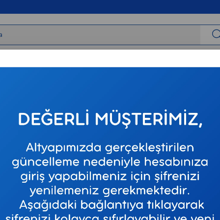
irbaşlar
Tıbbi Cihazlar
Tıbbi Sarf
Varis Çorapları
Neur
CCL2 - Burnu Kapalı - Kaşmir - 7 Numara - Kısa (Petite)
Mediven
Çorabı 
Kaşmir 
Stok Kodu
2022
Marka
:
MEDİ