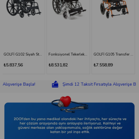
Fonksiyonel Tekerlekli Sandalye
GOLFİ G105 Transfer Sandalyesi
GOLFİ G106 Fonksiyonel Tekerlekli Sandalye
₺8.531,82
₺7.558,89
₺8.831,18
erişe Başla!
Şimdi 12 Taksit Fırsatıyla Alışverişe Başla!