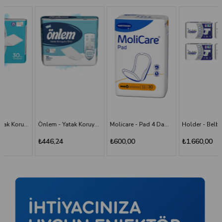
Önlem - Yatak Koruyucu 60*90 - 30'lu Paket
Molicare - Pad 4 Damla - Mesane Pedi
Holder - Belbantlı Hasta Bezi - S - 120 Adet, 4 Paket
₺446,24
₺600,00
₺1.660,00