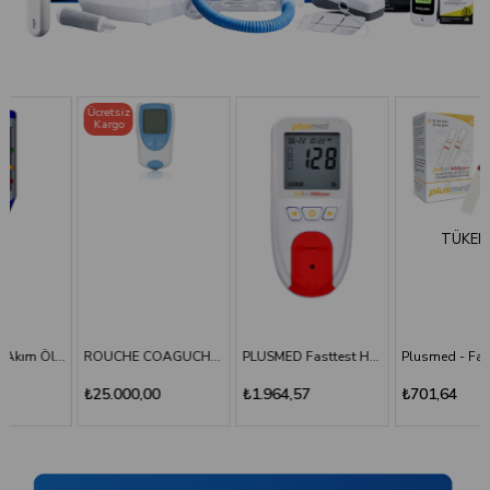
Ücretsiz
Kargo
TÜKENDI
ROUCHE COAGUCHEK XS SYSTEM INR Ölçüm Cihazı
PLUSMED Fasttest HBlyzer Hemoglobin Ölçüm Cihazı
Plusmed - Fasttest Hblyzer Hemoglobin Ölçüm Stripi 50
₺25.000,00
₺1.964,57
₺701,64