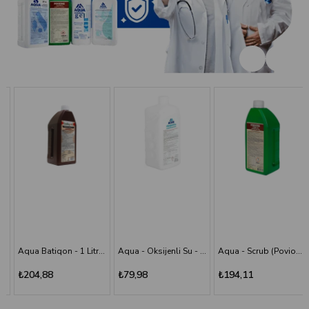
Aqua Batiqon - 1 Litre Batikon - Povidon İyot Çözelti %10
Aqua - Oksijenli Su - 1 lt
Aqua - Scrub (Poviodine) - %7,5 - 1 Litre
₺204,88
₺79,98
₺194,11