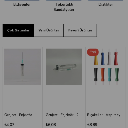
Eldivenler
Tekerlekli
Dizlikler
Sandalyeler
Çok Satanlar
Yeni Ürünler
Favori Ürünler
Yeni
Ürün
Genject - Enjektör - 10 cc - 3P - 21G - 38 mm
Genject - Enjektör - 20 cc 38 mm- 3P - Yeşil İğneli
Bıçakcılar - Aspirasyon Sondası
₺4,07
₺6,08
₺8,89