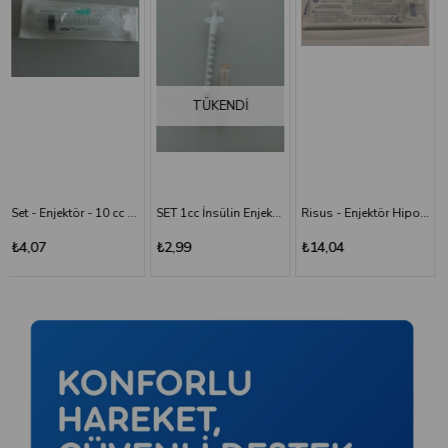
TÜKENDI
SET 1cc İnsülin Enjektörü - 26G/0.45x13 mm
Risus - Enjektör Hipodermik İğneli Şırınga 50 ML - 3 Parça - 21G (0.80x38 mm)
Risus 1 ML Enjektör Hipodermik İğneli Şırınga - 26G x(13mm)
₺2,99
₺14,04
₺2,99