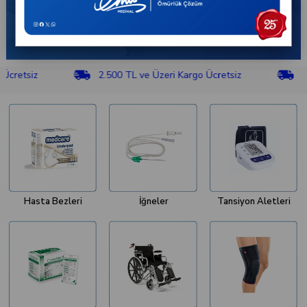
siz
2.500 TL ve Üzeri Kargo Ücretsiz
2.500 T
Hasta Bezleri
İğneler
Tansiyon Aletleri