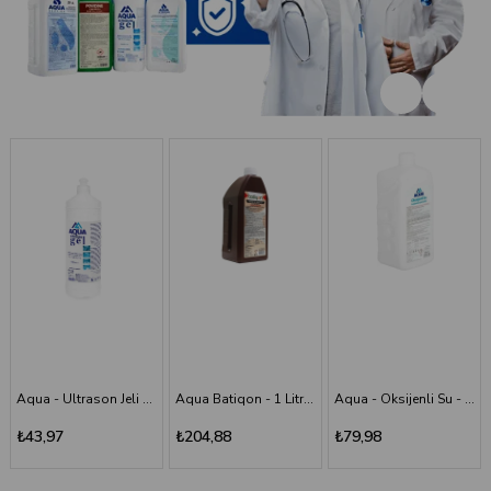
Aqua Batiqon - 1 Litre Batikon - Povidon İyot Çözelti %10
Aqua - Oksijenli Su - 1 lt
Aqua - Scrub (Poviodine) - %7,5 - 1 Litre
₺204,88
₺79,98
₺194,11