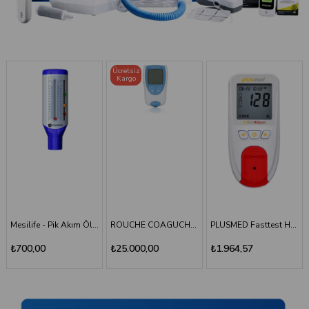
Ücretsiz
Kargo
TÜKENDI
ROUCHE COAGUCHEK XS SYSTEM INR Ölçüm Cihazı
PLUSMED Fasttest HBlyzer Hemoglobin Ölçüm Cihazı
Plusmed - Fasttest Hblyzer Hemoglobin Ölçüm Stripi 50
₺25.000,00
₺1.964,57
₺701,64