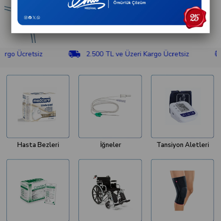
cretsiz
2.500 TL ve Üzeri Kargo Ücretsiz
2.5
Hasta Bezleri
İğneler
Tansiyon Aletleri