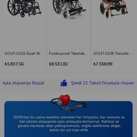
GOLFİ G102 Siyah Standart Tekerlekli Sandalye
Fonksiyonel Tekerlekli Sandalye
GOLFİ G105 Transfer Sandalyesi
GOLFİ G106 Fonksiyonel Tekerlekli Sandalye
₺8.531,82
₺7.558,89
₺8.831,18
Alışverişe Başla!
Şimdi 12 Taksit Fırsatıyla Alışverişe Başl