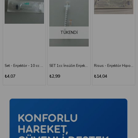
TÜKENDI
Set - Enjektör - 10 cc - 3P - Yeşil İğne
SET 1cc İnsülin Enjektörü - 26G/0.45x13 mm
Risus - Enjektör Hipodermik İğneli Şırınga 50 ML - 3 Parça - 21G (0.80x38 mm)
Risus 1 ML Enjektör Hipodermik İğneli Şırınga - 26G x(13mm)
₺2,99
₺14,04
₺2,99