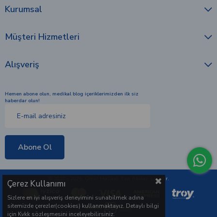
Kurumsal
Müşteri Hizmetleri
Alışveriş
Hemen abone olun, medikal blog içeriklerimizden ilk siz
haberdar olun!
Abone Ol
© 2010 - 2026 Ömür Medikal. Tüm hakları saklıdır.
Çerez Kullanımı
Sizlere en iyi alışveriş deneyimini sunabilmek adına
sitemizde çerezler(cookies) kullanmaktayız. Detaylı bilgi
için Kvkk sözleşmesini inceleyebilirsiniz.