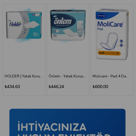
Önlem - Yatak Koruyucu 60*90 - 30'lu Paket
Molicare - Pad 4 Damla - Mesane Pedi
Holder - Belbantlı Hasta Bezi - S - 120 Adet, 4 Paket
₺446,24
₺600,00
₺1.660,00