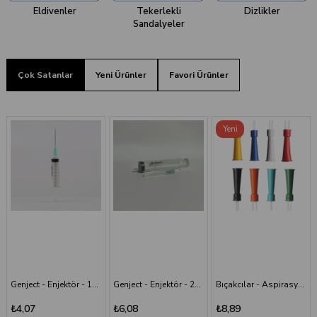
Eldivenler
Tekerlekli
Dizlikler
Sandalyeler
Çok Satanlar
Yeni Ürünler
Favori Ürünler
Yeni
Ürün
Genject - Enjektör - 20 cc 38 mm- 3P - Yeşil İğneli
Bıçakcılar - Aspirasyon Sondası
Bıçakcılar - Intraket - Sarı - 24G x 1 1/2"
₺6,08
₺8,89
₺9,82