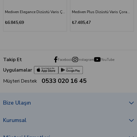
Mediven Elegance Dizüstü Varis Çorabı - CCL2 - Burnu Kapalı - Bej - 5 Numara
Mediven Plus Dizüstü Varis Çorabı - CCL2 - Burnu Kapalı - Kaşmir - 4 Numara
₺6.845,69
₺7.485,47
Takip Et
Facebook
Instagram
YouTube
Uygulamalar
0533 020 16 45
Müşteri Destek
Bize Ulaşın
Kurumsal