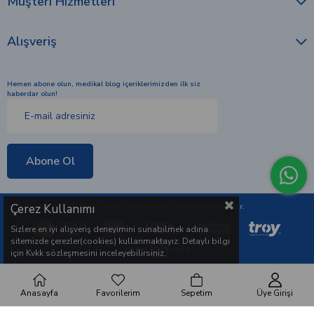
Müşteri Hizmetleri
Alışveriş
Hemen abone olun, medikal blog içeriklerimizden ilk siz
haberdar olun!
Abone Ol
Çerez Kullanımı
© 2010 - 2026 Ömür Medikal. Tüm hakları saklıdır.
Sizlere en iyi alışveriş deneyimini sunabilmek adına
sitemizde çerezler(cookies) kullanmaktayız. Detaylı bilgi
için Kvkk sözleşmesini inceleyebilirsiniz.
Anasayfa
Favorilerim
Sepetim
Üye Girişi