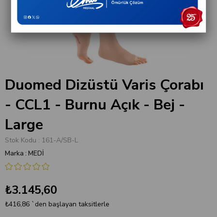
Duomed Dizüstü Varis Çorabı
- CCL1 - Burnu Açık - Bej -
Large
Stok Kodu
161-A/SB-L
Marka
:
MEDİ
₺3.145,60
₺416,86
`den başlayan taksitlerle