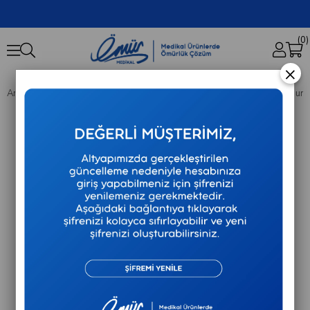
0
×
Anasayfa
Varis Çorapları
Duomed Dizüstü Varis Çorabı - CCL1 - Burnu Açık 